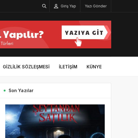
Giriş Yap
Yazı Gönder
GIZLILIK SÖZLEŞMESI
İLETIŞIM
KÜNYE
Son Yazılar