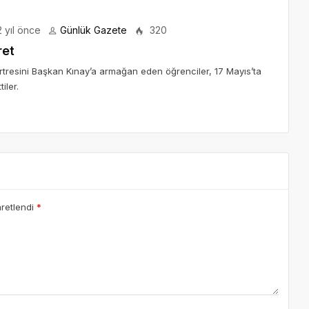
 yıl önce
Günlük Gazete
320
ret
ortresini Başkan Kınay’a armağan eden öğrenciler, 17 Mayıs’ta
iler.
aretlendi
*