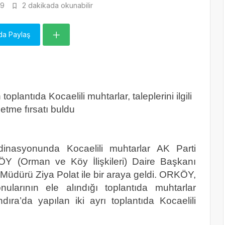
9
2 dakikada okunabilir
da Paylaş
plantıda Kocaelili muhtarlar, taleplerini ilgili
letme fırsatı buldu
dinasyonunda Kocaelili muhtarlar AK Parti
KÖY (Orman ve Köy İlişkileri) Daire Başkanı
üdürü Ziya Polat ile bir araya geldi. ORKÖY,
larının ele alındığı toplantıda muhtarlar
ıra’da yapılan iki ayrı toplantıda Kocaelili