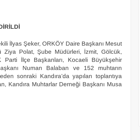
İRİLDİ
tvekili İlyas Şeker, ORKÖY Daire Başkanı Mesut
Ziya Polat, Şube Müdürleri, İzmit, Gölcük,
Parti İlçe Başkanları, Kocaeli Büyükşehir
si Başkanı Numan Balaban ve 152 muhtarın
ğleden sonraki Kandıra’da yapılan toplantıya
an, Kandıra Muhtarlar Derneği Başkanı Musa