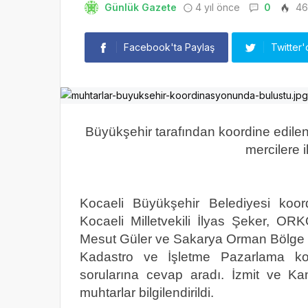
Günlük Gazete
4 yıl önce
0
46
Facebook'ta Paylaş
Twitter'
Büyükşehir tarafından koordine edilen to
mercilere i
Kocaeli Büyükşehir Belediyesi koor
Kocaeli Milletvekili İlyas Şeker, OR
Mesut Güler ve Sakarya Orman Bölge M
Kadastro ve İşletme Pazarlama konu
sorularına cevap aradı. İzmit ve Kand
muhtarlar bilgilendirildi.