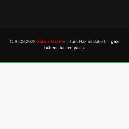
© 16.09.2022
Günlük Gazete
| Tüm Hakları Saklıdır |
gezi
bülteni
,
tanıtım yazısı