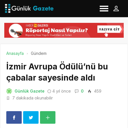
Anasayfa
Gündem
İzmir Avrupa Ödülü’nü bu
çabalar sayesinde aldı
Günlük Gazete
4 yıl önce
0
459
7 dakikada okunabilir