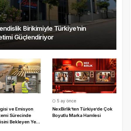
hendislik Birikimiyle Türkiye’nin
etimi Güçlendiriyor
e
5 ay önce
gisi ve Emisyon
NexBirlik’ten Türkiye’de Çok
stemi Sürecinde
Boyutlu Marka Hamlesi
isini Bekleyen Yeni