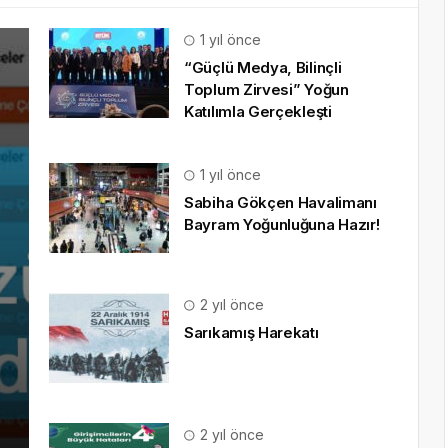
1 yıl önce
“Güçlü Medya, Bilinçli
Toplum Zirvesi” Yoğun
Katılımla Gerçekleşti
1 yıl önce
Sabiha Gökçen Havalimanı
Bayram Yoğunluğuna Hazır!
2 yıl önce
Sarıkamış Harekatı
2 yıl önce