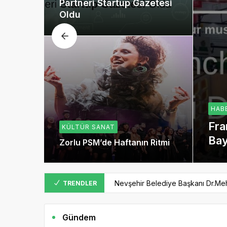
Partneri Startup Gazetesi
Oldu
üyor
HAB
ul
l
Fra
KÜLTÜR SANAT
i
Bay
Zorlu PSM’de Haftanın Ritmi
Nevşehir Belediye Başkanı Dr.Meh
TRENDLER
Kasım 2, 2022
Gündem