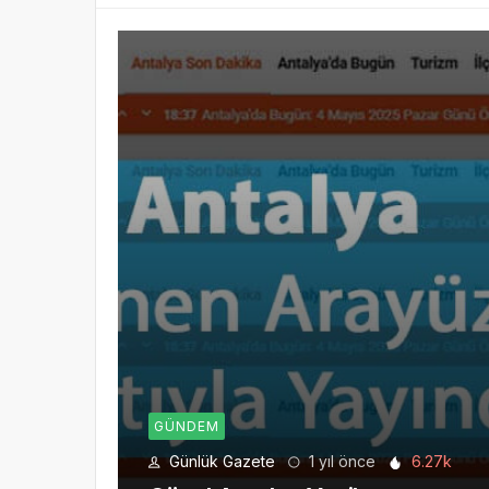
GÜNDEM
Günlük Gazete
1 yıl önce
6.27k