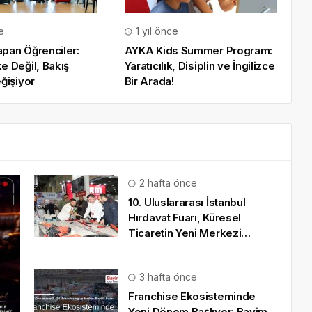
e
1 yıl önce
pan Öğrenciler:
AYKA Kids Summer Program:
e Değil, Bakış
Yaratıcılık, Disiplin ve İngilizce
ğişiyor
Bir Arada!
2 hafta önce
10. Uluslararası İstanbul
Hırdavat Fuarı, Küresel
Ticaretin Yeni Merkezi
Olmaya Hazırlanıyor
3 hafta önce
Franchise Ekosisteminde
Yeni Dönem Başlıyor: Bayim