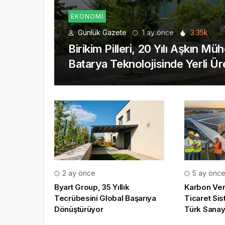
EKONOMI
Günlük Gazete
1 ay önce
3.35k
Birikim Pilleri, 20 Yılı Aşkın Mü
Batarya Teknolojisinde Yerli Ür
2 ay önce
5 ay önc
Byart Group, 35 Yıllık
Karbon Ver
Tecrübesini Global Başarıya
Ticaret Si
Dönüştürüyor
Türk Sanay
Dönem