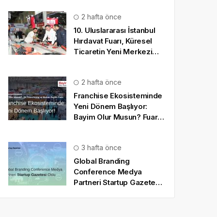
2 hafta önce
10. Uluslararası İstanbul
Hırdavat Fuarı, Küresel
Ticaretin Yeni Merkezi
Olmaya Hazırlanıyor
2 hafta önce
Franchise Ekosisteminde
Yeni Dönem Başlıyor:
Bayim Olur Musun? Fuarı
2026 İçin Geri Sayım!
3 hafta önce
Global Branding
Conference Medya
Partneri Startup Gazetesi
Oldu