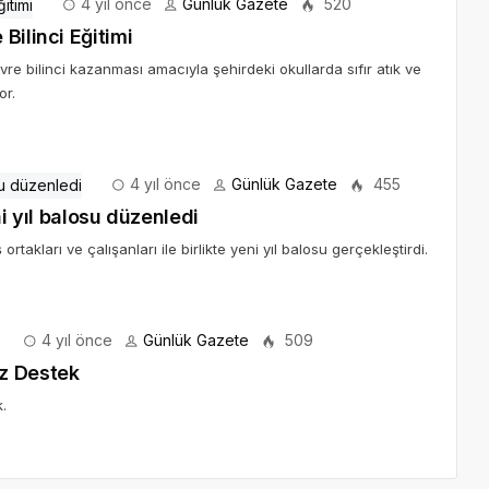
4 yıl önce
Günlük Gazete
520
Bilinci Eğitimi
re bilinci kazanması amacıyla şehirdeki okullarda sıfır atık ve
or.
4 yıl önce
Günlük Gazete
455
ni yıl balosu düzenledi
takları ve çalışanları ile birlikte yeni yıl balosu gerçekleştirdi.
4 yıl önce
Günlük Gazete
509
z Destek
.