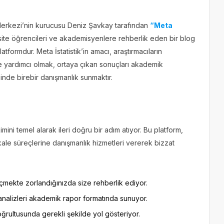
k Merkezi’nin kurucusu Deniz Şavkay tarafından
“Meta
rsite öğrencileri ve akademisyenlere rehberlik eden bir blog
formdur. Meta İstatistik’in amacı, araştırmacıların
ine yardımcı olmak, ortaya çıkan sonuçları akademik
nde birebir danışmanlık sunmaktır.
kimini temel alarak ileri doğru bir adım atıyor. Bu platform,
kale süreçlerine danışmanlık hizmetleri vererek bizzat
eçmekte zorlandığınızda size rehberlik ediyor.
analizleri akademik rapor formatında sunuyor.
ğrultusunda gerekli şekilde yol gösteriyor.