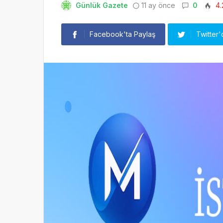
Günlük Gazete
11 ay önce
0
4.
Facebook'ta Paylaş
Twitter'