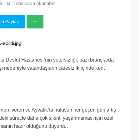
9
1 dakikada okunabilir
da Paylaş
a Devlet Hastanesi’nin yetersizliği, bazı branşlarda
ı nedeniyle vatandaşların çaresizlik içinde kent
nem veren ve Ayvalık’ta nüfusun her geçen gün artış
deki süreçte daha çok sıkıntı yaşanmaması için özel
rsanın hazır olduğunu duyurdu.