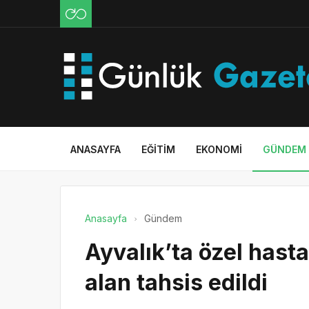
ANASAYFA
EĞITIM
EKONOMI
GÜNDEM
Anasayfa
Gündem
Ayvalık’ta özel hast
alan tahsis edildi