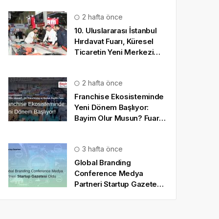
2 hafta önce
10. Uluslararası İstanbul
Hırdavat Fuarı, Küresel
Ticaretin Yeni Merkezi
Olmaya Hazırlanıyor
2 hafta önce
Franchise Ekosisteminde
Yeni Dönem Başlıyor:
Bayim Olur Musun? Fuarı
2026 İçin Geri Sayım!
3 hafta önce
Global Branding
Conference Medya
Partneri Startup Gazetesi
Oldu