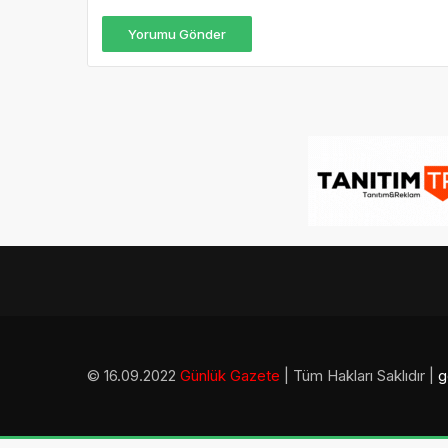
Yorumu Gönder
© 16.09.2022
Günlük Gazete
| Tüm Hakları Saklıdır |
g