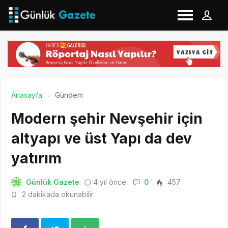
Anasayfa
Gündem
Modern şehir Nevşehir için
altyapı ve üst Yapı da dev
yatırım
Günlük Gazete
4 yıl önce
0
457
2 dakikada okunabilir