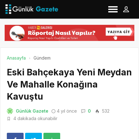
Anasayfa
Gündem
Eski Bahçekaya Yeni Meydan
Ve Mahalle Konağına
Kavuştu
Günlük Gazete
4 yıl önce
0
532
4 dakikada okunabilir