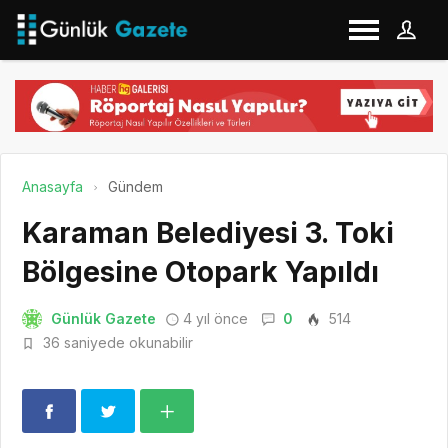
Anasayfa
Gündem
Karaman Belediyesi 3. Toki
Bölgesine Otopark Yapıldı
Günlük Gazete
4 yıl önce
0
514
36 saniyede okunabilir