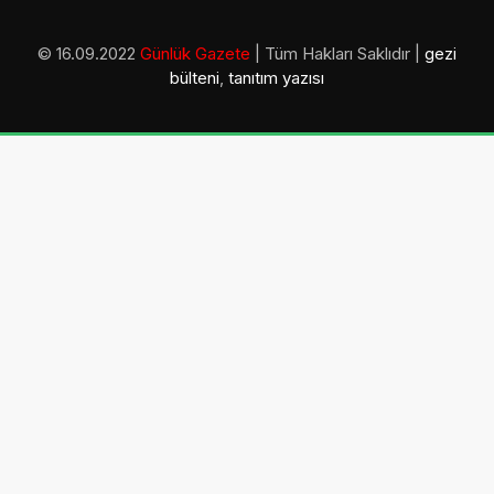
© 16.09.2022
Günlük Gazete
| Tüm Hakları Saklıdır |
gezi
bülteni
,
tanıtım yazısı