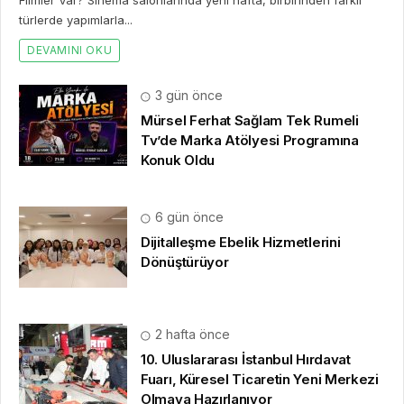
Filmler Var? Sinema salonlarında yeni hafta, birbirinden farklı
türlerde yapımlarla...
DEVAMINI OKU
3 gün önce
Mürsel Ferhat Sağlam Tek Rumeli
Tv’de Marka Atölyesi Programına
Konuk Oldu
6 gün önce
Dijitalleşme Ebelik Hizmetlerini
Dönüştürüyor
2 hafta önce
10. Uluslararası İstanbul Hırdavat
Fuarı, Küresel Ticaretin Yeni Merkezi
Olmaya Hazırlanıyor