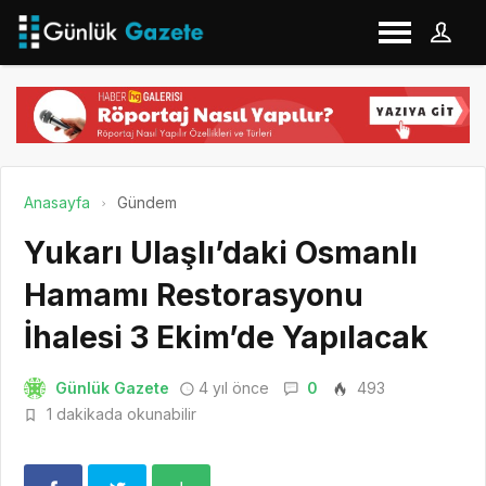
Anasayfa
Gündem
Yukarı Ulaşlı’daki Osmanlı
Hamamı Restorasyonu
İhalesi 3 Ekim’de Yapılacak
Günlük Gazete
4 yıl önce
0
493
1 dakikada okunabilir