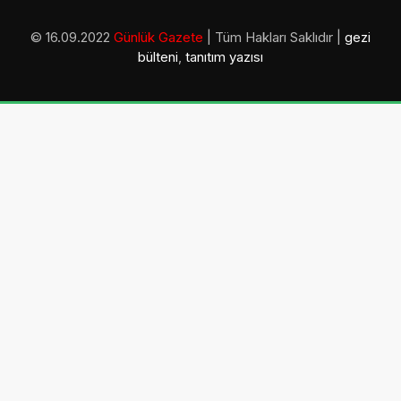
© 16.09.2022
Günlük Gazete
| Tüm Hakları Saklıdır |
gezi
bülteni
,
tanıtım yazısı