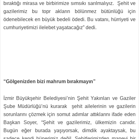
bıraktığı mirasa ve birbirimize sımsıkı sarılmalıyız. Şehit ve
gazilerimiz bu topr akların bölünmez bütünlüğü için
ödenebilecek en büyük bedeli ödedi. Bu vatanı, hürriyeti ve
cumhuriyetimizi ilelebet yaşatacağız” dedi.
“Gölgenizden bizi mahrum bırakmayın”
İzmir Büyükşehir Belediyesi’nin Şehit Yakınları ve Gaziler
Şube Müdürlüğü’nü kurarak şehit ailelerinin ve gazilerin
sorunlarını çözmek için somut adımlar attıklarını ifade eden
Başkan Soyer, “Şehit ve gazilerimiz, ülkemizin canıdır.
Bugün eğer burada yaşıyorsak, dimdik ayaktaysak, bu
sadece kendi hünerimiz değil. Şehitlerimizden manevi bir