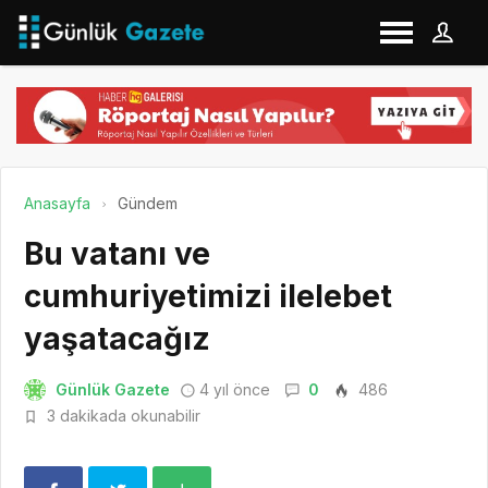
Anasayfa
Gündem
Bu vatanı ve
cumhuriyetimizi ilelebet
yaşatacağız
Günlük Gazete
4 yıl önce
0
486
3 dakikada okunabilir