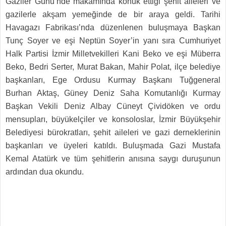
Gaziler Günü’nde makamında konuk ettiği şehit aileleri ve
gazilerle akşam yemeğinde de bir araya geldi. Tarihi
Havagazı Fabrikası’nda düzenlenen buluşmaya Başkan
Tunç Soyer ve eşi Neptün Soyer’in yanı sıra Cumhuriyet
Halk Partisi İzmir Milletvekilleri Kani Beko ve eşi Müberra
Beko, Bedri Serter, Murat Bakan, Mahir Polat, ilçe belediye
başkanları, Ege Ordusu Kurmay Başkanı Tuğgeneral
Burhan Aktaş, Güney Deniz Saha Komutanlığı Kurmay
Başkan Vekili Deniz Albay Cüneyt Çividöken ve ordu
mensupları, büyükelçiler ve konsoloslar, İzmir Büyükşehir
Belediyesi bürokratları, şehit aileleri ve gazi derneklerinin
başkanları ve üyeleri katıldı. Buluşmada Gazi Mustafa
Kemal Atatürk ve tüm şehitlerin anısına saygı duruşunun
ardından dua okundu.