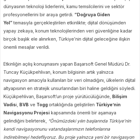
dünyasının teknoloji liderlerini, kamu temsilcilerini ve sektör
profesyonellerini bir araya getirdi.
“Doğruya Giden
Yol”
temasıyla gerçekleştirilen etkinlikte; dijital dönüşümden
yapay zekaya, konum teknolojilerinden veri güvenliğine kadar
birçok başlık ele alınırken, Türkiye’nin dijital geleceğine ilişkin
önemli mesajlar verildi.
Etkinliğin açılış konuşmasını yapan Başarsoft Genel Müdürü Dr.
Tuncay Küçükpehlivan, konum bilgisinin artık yalnızca
navigasyon amacıyla kullanılan bir veri olmadığını, ülkelerin dijital
altyapısının en stratejik unsurlarından biri haline geldiğini söyledi.
Küçükpehlivan, Başarsoft’un proje yürütücülüğünde,
Bilişim
Vadis
i,
BVB
ve
Togg
ortaklığında geliştirilen
Türkiye’nin
Navigasyonu Projesi
kapsamında önemli bir aşamaya
gelindiğini belirterek,
“Önümüzdeki yılın başlarında Türkiye’nin
kendi navigasyonunu vatandaşlarımızın telefonlarına
indirebilmeyi hedefliyoruz. Bu proje yalnızca yeni bir navigasyon