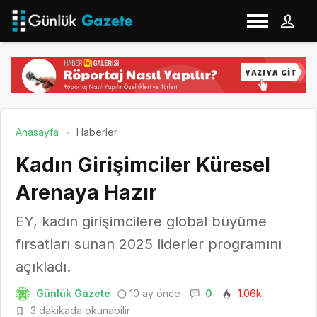
Anasayfa
Haberler
Kadın Girişimciler Küresel
Arenaya Hazır
EY, kadın girişimcilere global büyüme
fırsatları sunan 2025 liderler programını
açıkladı.
Günlük Gazete
10 ay önce
0
1.06k
3 dakikada okunabilir