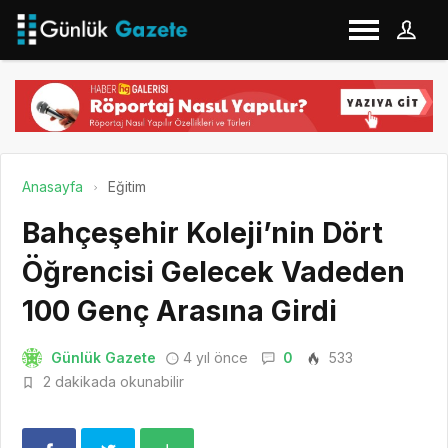
Anasayfa
Eğitim
Bahçeşehir Koleji’nin Dört
Öğrencisi Gelecek Vadeden
100 Genç Arasına Girdi
Günlük Gazete
4 yıl önce
0
533
2 dakikada okunabilir