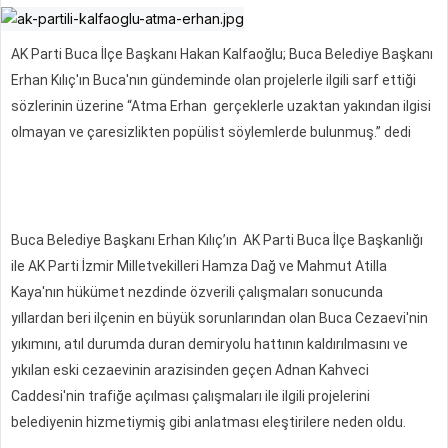
AK Parti Buca İlçe Başkanı Hakan Kalfaoğlu; Buca Belediye Başkanı
Erhan Kılıç'ın Buca'nın gündeminde olan projelerle ilgili sarf ettiği
sözlerinin üzerine “Atma Erhan gerçeklerle uzaktan yakından ilgisi
olmayan ve çaresizlikten popülist söylemlerde bulunmuş.” dedi
Buca Belediye Başkanı Erhan Kılıç’ın AK Parti Buca İlçe Başkanlığı
ile AK Parti İzmir Milletvekilleri Hamza Dağ ve Mahmut Atilla
Kaya'nın hükümet nezdinde özverili çalışmaları sonucunda
yıllardan beri ilçenin en büyük sorunlarından olan Buca Cezaevi'nin
yıkımını, atıl durumda duran demiryolu hattının kaldırılmasını ve
yıkılan eski cezaevinin arazisinden geçen Adnan Kahveci
Caddesi'nin trafiğe açılması çalışmaları ile ilgili projelerini
belediyenin hizmetiymiş gibi anlatması eleştirilere neden oldu.