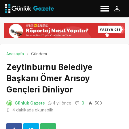
Anasayfa
Gündem
Zeytinburnu Belediye
Başkanı Ömer Arısoy
Gençleri Dinliyor
Günlük Gazete
4 yıl önce
0
503
4 dakikada okunabilir