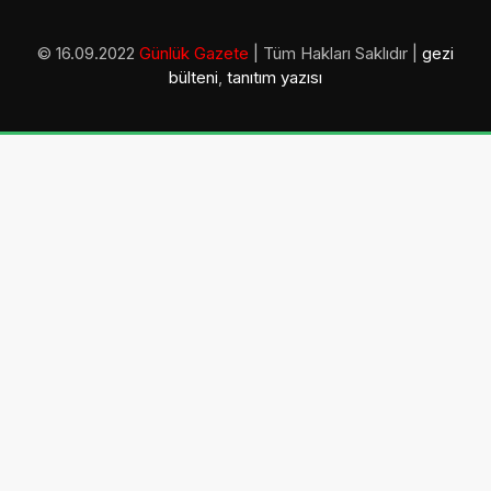
© 16.09.2022
Günlük Gazete
| Tüm Hakları Saklıdır |
gezi
bülteni
,
tanıtım yazısı