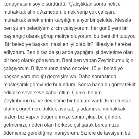
konuşmasını şöyle sürdürdü: “Çalıştıktan sonra netice
muhakkak alınır. Azmeden, emek verip çok çalışan,
muhakkak emeklerinin karşılığını alıyor bir şekilde. Mesela
ben şu an belediyemiz için çalışıyorum, her günü yeni bir
başlangıç olarak görüp motive oluyorum, bu beni diri tutuyor.
‘Bir belediye başkanı nasıl en iyi olabilir?’ ilkesiyle hareket
ediyorum. Ben biraz da şu anda yaptığım işi devletime olan
bir borç olarak görüyorum. Beni ben yapan Zeytinburnu için
çalışıyorum. Biliyorsunuz daha önceleri 15 yıl belediye
başkan yardımcılığı geçmişim var. Daha sonrasında
müsteşarlık görevinde bulundum. Sonra bana bu görev teklif
edilince seve seve kabul ettim. Çünkü benim
Zeytinburnu’na ve devletime bir borcum vardı. Kim olursak
olalım, öğretmen, doktor, avukat, iş adamı vs. muhakkak
bizleri biz yapan değerlerimize sahip çıkıp, bu günlere
gelmemize neden olan herkese çalışarak borcumuzu
ödememiz gerektiğine inanıyorum. Sizlere de tavsiyem bu