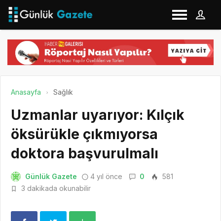
Anasayfa
Sağlık
Uzmanlar uyarıyor: Kılçık
öksürükle çıkmıyorsa
doktora başvurulmalı
Günlük Gazete
4 yıl önce
0
581
3 dakikada okunabilir