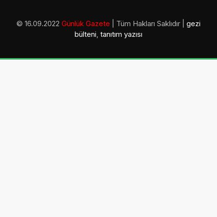
© 16.09.2022
Günlük Gazete
| Tüm Hakları Saklıdır |
gezi
bülteni
,
tanıtım yazısı