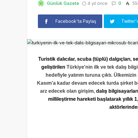
Günlük Gazete
4 yıl önce
0
55
Facebook'ta Paylaş
Twitter'
Turistik dalıcılar, scuba (tüplü) dalgıçları, se
geliştirilen
Türkiye'nin ilk ve tek dalış b
hedefiyle yatırım turuna çıktı. Ülkemizin
Kasım’a kadar devam edecek turda şirket bede
arz edecek olan girişim,
dalış bilgisayarlar
millileştirme hareketi başlatarak yıllık
aktörlerind