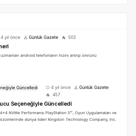
4 yıl önce
Günlük Gazete
502
neri
anları android telefonların hızını artırıp ömrünü
4 yıl önce
Günlük Gazete
457
tucu Seçeneğiyle Güncelledi
4×4 NVMe Performansı PlayStation 5™, Oyun Uygulamaları ve
 çözümlerinde dünya lideri Kingston Technology Company, Inc.