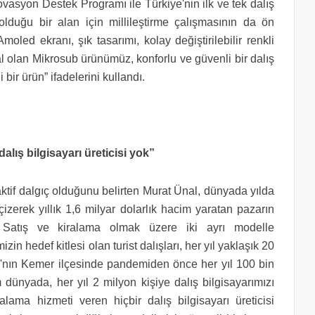
yon Destek Programı ile Türkiye'nin ilk ve tek dalış
 olduğu bir alan için millileştirme çalışmasının da ön
oled ekranı, şık tasarımı, kolay değiştirilebilir renkli
eal olan Mikrosub ürünümüz, konforlu ve güvenli bir dalış
bir ürün” ifadelerini kullandı.
alış bilgisayarı üreticisi yok”
aktif dalgıç olduğunu belirten Murat Ünal, dünyada yılda
ı çizerek yıllık 1,6 milyar dolarlık hacim yaratan pazarın
i. Satış ve kiralama olmak üzere iki ayrı modelle
in hedef kitlesi olan turist dalışları, her yıl yaklaşık 20
a'nın Kemer ilçesinde pandemiden önce her yıl 100 bin
m dünyada, her yıl 2 milyon kişiye dalış bilgisayarımızı
ama hizmeti veren hiçbir dalış bilgisayarı üreticisi