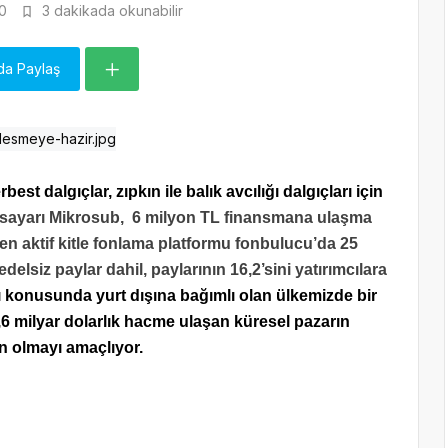
0
3 dakikada okunabilir
da Paylaş
rbest dalgıçlar, zıpkın ile balık avcılığı dalgıçları için
ilgisayarı Mikrosub, 6 milyon TL finansmana ulaşma
 en aktif kitle fonlama platformu fonbulucu’da 25
lsiz paylar dahil, paylarının 16,2’sini yatırımcılara
ı
konusunda yurt dışına bağımlı olan ülkemizde bir
 1,6 milyar dolarlık hacme ulaşan küresel pazarın
en olmayı amaçlıyor.