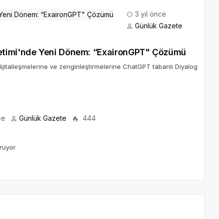
3 yıl önce
Günlük Gazete
etimi'nde Yeni Dönem: “ExaironGPT" Çözümü
dijitalleşmelerine ve zenginleştirmelerine ChatGPT tabanlı Diyalog
ce
Günlük Gazete
444
ruyor.