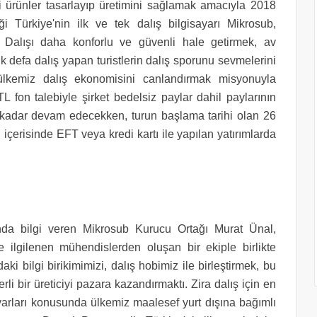
li ürünler tasarlayıp üretimini sağlamak amacıyla 2018
iği Türkiye'nin ilk ve tek dalış bilgisayarı Mikrosub,
r. Dalışı daha konforlu ve güvenli hale getirmek, av
e ilk defa dalış yapan turistlerin dalış sporunu sevmelerini
 ülkemiz dalış ekonomisini canlandırmak misyonuyla
L fon talebiyle şirket bedelsiz paylar dahil paylarının
a kadar devam edecekken, turun başlama tarihi olan 26
ü içerisinde EFT veya kredi kartı ile yapılan yatırımlarda
ında bilgi veren Mikrosub Kurucu Ortağı Murat Ünal,
ile ilgilenen mühendislerden oluşan bir ekiple birlikte
aki bilgi birikimimizi, dalış hobimiz ile birleştirmek, bu
li bir üreticiyi pazara kazandırmaktı. Zira dalış için en
ayarları konusunda ülkemiz maalesef yurt dışına bağımlı