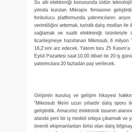
Su altı elektroniği konusunda üstün teknoloji
yılında kurulan Mikropix firmasının geliştird
fonbulucu platformunda yatırımcılarını arıyo
verimliliğini arttırmak, turistik dalış modları il
sağlamak ve sualtı elektroniği ürünleriyle
ticarileşmeye hazırlanan Mikrosub, 6 milyon T
16,2’sini arz edecek. Yatırım turu 25 Kasım’
Eylül Pazartesi saat 10.00 itibari ile 20 iş gün
yatırımcılara 20 fazladan pay verilecek.
Girişimin kuruluş ve gelişim hikayesi hakk
“Mikrosub fikrini uzun yıllardır dalış sporu 
geliştirdik. Amacımız elektronik tasarım alanınd
alanda yeni bir iş modeli ortaya çıkarmak ve yer
önemli ekipmanlardan birisi olan dalış bilgis