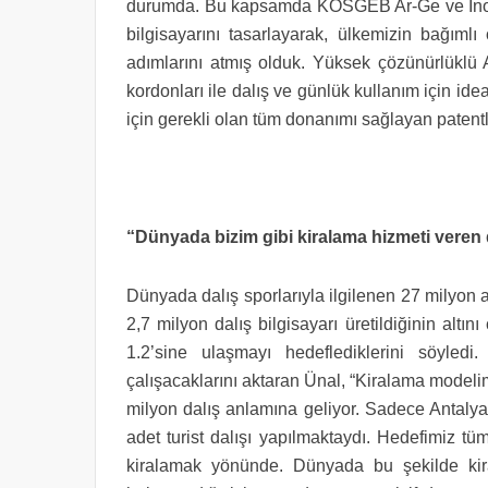
durumda. Bu kapsamda KOSGEB Ar-Ge ve İnovas
bilgisayarını tasarlayarak, ülkemizin bağımlı
adımlarını atmış olduk. Yüksek çözünürlüklü Am
kordonları ile dalış ve günlük kullanım için id
için gerekli olan tüm donanımı sağlayan patentli 
“Dünyada bizim gibi kiralama hizmeti veren d
Dünyada dalış sporlarıyla ilgilenen 27 milyon 
2,7 milyon dalış bilgisayarı üretildiğinin altın
1.2’sine ulaşmayı hedeflediklerini söyled
çalışacaklarını aktaran Ünal, “Kiralama modelimiz
milyon dalış anlamına geliyor. Sadece Antaly
adet turist dalışı yapılmaktaydı. Hedefimiz tü
kiralamak yönünde. Dünyada bu şekilde kiral