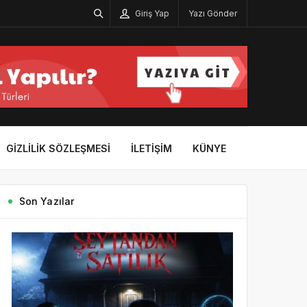
Giriş Yap
Yazı Gönder
GIZLILIK SÖZLEŞMESI
İLETIŞIM
KÜNYE
Son Yazılar