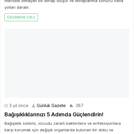
mikrobik olmayan bir iltihap oluşur ve iltihaplanma sonucu hava
yolları daralır.
DEVAMINI OKU
3 yıl önce
Günlük Gazete
387
Bağışıklıklarınızı 5 Adımda Güçlendirin!
Bağışıklık sistemi, vücudu zararlı bakterilere ve enfeksiyonlara
karşı korumak için değişik organlarda bulunan bir doku ve