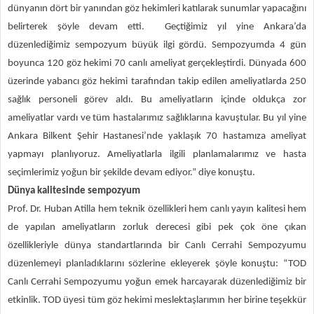
dünyanın dört bir yanından göz hekimleri katılarak sunumlar yapacağını
belirterek şöyle devam etti. Geçtiğimiz yıl yine Ankara’da
düzenlediğimiz sempozyum büyük ilgi gördü. Sempozyumda 4 gün
boyunca 120 göz hekimi 70 canlı ameliyat gerçekleştirdi. Dünyada 600
üzerinde yabancı göz hekimi tarafından takip edilen ameliyatlarda 250
sağlık personeli görev aldı. Bu ameliyatların içinde oldukça zor
ameliyatlar vardı ve tüm hastalarımız sağlıklarına kavuştular. Bu yıl yine
Ankara Bilkent Şehir Hastanesi’nde yaklaşık 70 hastamıza ameliyat
yapmayı planlıyoruz. Ameliyatlarla ilgili planlamalarımız ve hasta
seçimlerimiz yoğun bir şekilde devam ediyor.” diye konuştu.
Dünya kalitesinde sempozyum
Prof. Dr. Huban Atilla hem teknik özellikleri hem canlı yayın kalitesi hem
de yapılan ameliyatların zorluk derecesi gibi pek çok öne çıkan
özellikleriyle dünya standartlarında bir Canlı Cerrahi Sempozyumu
düzenlemeyi planladıklarını sözlerine ekleyerek şöyle konuştu: “TOD
Canlı Cerrahi Sempozyumu yoğun emek harcayarak düzenlediğimiz bir
etkinlik. TOD üyesi tüm göz hekimi meslektaşlarımın her birine teşekkür