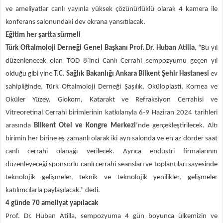
ve ameliyatlar canlı yayınla yüksek çözünürlüklü olarak 4 kamera ile
konferans salonundaki dev ekrana yansıtılacak.
Eğitim her şartta sürmeli
Türk Oftalmoloji Derneği Genel Başkanı Prof. Dr. Huban Atilla
, “Bu yıl
düzenlenecek olan TOD 8’inci Canlı Cerrahi sempozyumu geçen yıl
olduğu gibi yine
T.C. Sağlık Bakanlığı Ankara Bilkent Şehir Hastanesi
ev
sahipliğinde, Türk Oftalmoloji Derneği Şaşılık, Oküloplasti, Kornea ve
Oküler Yüzey, Glokom, Katarakt ve Refraksiyon Cerrahisi ve
Vitreoretinal Cerrahi birimlerinin katkılarıyla 6-9 Haziran 2024 tarihleri
arasında
Bilkent Otel ve Kongre Merkezi
’nde gerçekleştirilecek. Altı
birimin her birine eş zamanlı olarak iki ayrı salonda ve en az dörder saat
canlı cerrahi olanağı verilecek. Ayrıca endüstri firmalarının
düzenleyeceği sponsorlu canlı cerrahi seansları ve toplantıları sayesinde
teknolojik gelişmeler, teknik ve teknolojik yenilikler, gelişmeler
katılımcılarla paylaşılacak.” dedi.
4 günde 70 ameliyat yapılacak
Prof. Dr. Huban Atilla, sempozyuma 4 gün boyunca ülkemizin ve