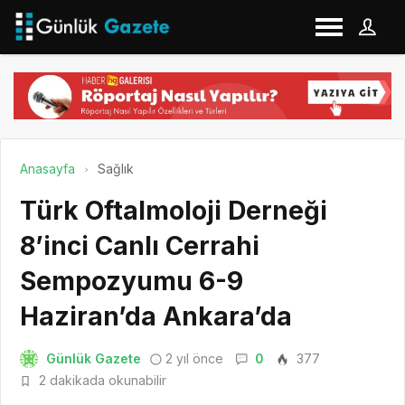
Anasayfa
Sağlık
Türk Oftalmoloji Derneği
8’inci Canlı Cerrahi
Sempozyumu 6-9
Haziran’da Ankara’da
Günlük Gazete
2 yıl önce
0
377
2 dakikada okunabilir