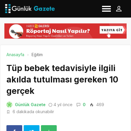
Anasayfa
Eğitim
Tüp bebek tedavisiyle ilgili
akılda tutulması gereken 10
gerçek
Günlük Gazete
4 yıl önce
0
469
6 dakikada okunabilir