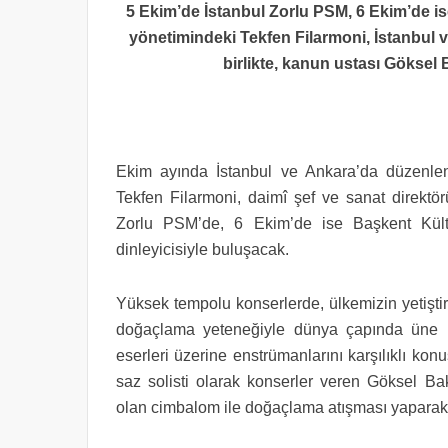
5 Ekim’de İstanbul Zorlu PSM, 6 Ekim’de 
yönetimindeki Tekfen Filarmoni, İstanbul
birlikte, kanun ustası Göksel B
Ekim ayında İstanbul ve Ankara’da düzenlen
Tekfen Filarmoni, daimî şef ve sanat direkt
Zorlu PSM’de, 6 Ekim’de ise Başkent Kül
dinleyicisiyle buluşacak.
Yüksek tempolu konserlerde, ülkemizin yetiştir
doğaçlama yeteneğiyle dünya çapında üne 
eserleri üzerine enstrümanlarını karşılıklı kon
saz solisti olarak konserler veren
Göksel Bak
olan cimbalom ile doğaçlama atışması yaparak, 