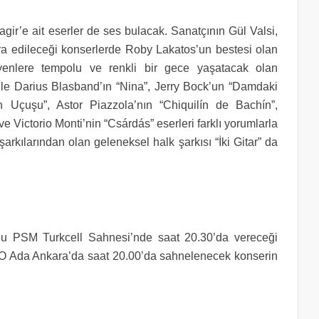
gir’e ait eserler de ses bulacak. Sanatçının Gül Valsi,
ra edileceği konserlerde Roby Lakatos’un bestesi olan
eyenlere tempolu ve renkli bir gece yaşatacak olan
ile Darius Blasband’ın “Nina”, Jerry Bock’un “Damdaki
 Uçuşu”, Astor Piazzola’nın “Chiquilín de Bachín”,
e Victorio Monti’nin “Csárdás” eserleri farklı yorumlarla
rkılarından olan geleneksel halk şarkısı “İki Gitar” da
rlu PSM Turkcell Sahnesi’nde saat 20.30’da vereceği
SO Ada Ankara’da saat 20.00’da sahnelenecek konserin