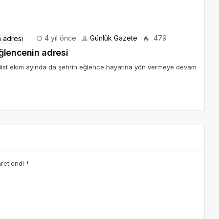
4 yıl önce
Günlük Gazete
479
ğlencenin adresi
ulist ekim ayında da şehrin eğlence hayatına yön vermeye devam
aretlendi
*