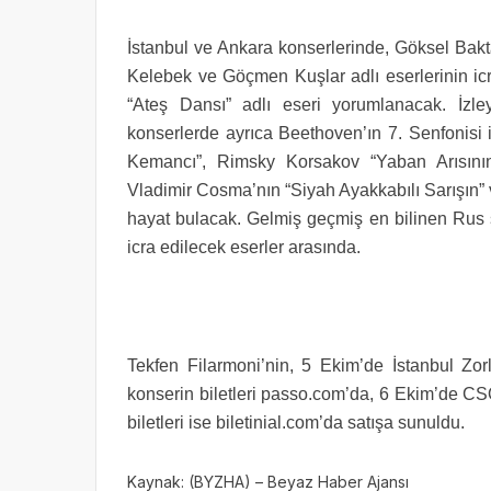
İstanbul ve Ankara konserlerinde, Göksel Bakta
Kelebek ve Göçmen Kuşlar adlı eserlerinin ic
“Ateş Dansı” adlı eseri yorumlanacak. İzl
konserlerde ayrıca Beethoven’ın 7. Senfonisi 
Kemancı”, Rimsky Korsakov “Yaban Arısının
Vladimir Cosma’nın “Siyah Ayakkabılı Sarışın” v
hayat bulacak. Gelmiş geçmiş en bilinen Rus şa
icra edilecek eserler arasında.
Tekfen Filarmoni’nin, 5 Ekim’de İstanbul Zo
konserin biletleri passo.com’da, 6 Ekim’de C
biletleri ise biletinial.com’da satışa sunuldu.
Kaynak: (BYZHA) – Beyaz Haber Ajansı