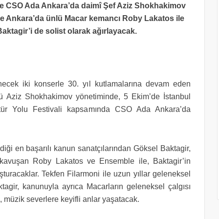
ise CSO Ada Ankara’da daimî Şef Aziz Shokhakimov
 ve Ankara’da ünlü Macar kemancı Roby Lakatos ile
aktagir’i de solist olarak ağırlayacak.
ecek iki konserle 30. yıl kutlamalarına devam eden
örü Aziz Shokhakimov yönetiminde, 5 Ekim’de İstanbul
tür Yolu Festivali kapsamında CSO Ada Ankara’da
diği en başarılı kanun sanatçılarından Göksel Baktagir,
kavuşan Roby Lakatos ve Ensemble ile, Baktagir’in
uşturacaklar.
Tekfen Filarmoni ile uzun yıllar geleneksel
tagir, kanunuyla ayrıca Macarların geleneksel çalgısı
müzik severlere keyifli anlar yaşatacak.