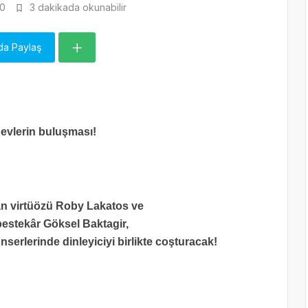
0
3 dakikada okunabilir
da Paylaş
evlerin buluşması!
 virtüözü Roby Lakatos ve
bestekâr Göksel Baktagir,
erlerinde dinleyiciyi birlikte coşturacak!