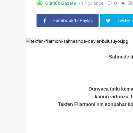
Günlük Gazete
4 yıl önce
0
59
Facebook'ta Paylaş
Twitter'
Sahnede d
Dünyaca ünlü keman
kanun virtüözü, 
Tekfen Filarmoni’nin sonbahar kons