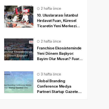
2 hafta önce
10. Uluslararası İstanbul
Hırdavat Fuarı, Küresel
Ticaretin Yeni Merkezi
Olmaya Hazırlanıyor
2 hafta önce
Franchise Ekosisteminde
Yeni Dönem Başlıyor:
Bayim Olur Musun? Fuarı
2026 İçin Geri Sayım!
3 hafta önce
Global Branding
Conference Medya
Partneri Startup Gazetesi
Oldu