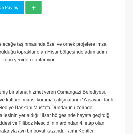
da Paylaş
 geleceğe taşınmasında özel ve örnek projelere imza
rulduğu topraklar olan Hisar bölgesinde adım adım
a” ruhu yeniden canlanıyor.
eniş bir alana hizmet veren Osmangazi Belediyesi,
i ve kültürel mirası koruma çalışmalarını ‘Yaşayan Tarih
 Belediye Başkanı Mustafa Dündar’ın üzerinde
llesinin yer aldığı Hisar bölgesinde hayata geçirdiği
desi ve Filiboz Mescidi’nin ardından 4. etap olan
arıyla ayrı bir boyut kazandı. Tarihi Kentler