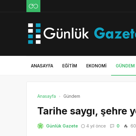
ANASAYFA
EĞITIM
EKONOMI
GÜNDEM
Anasayfa
Gündem
Tarihe saygı, şehre y
Günlük Gazete
4 yıl önce
0
60