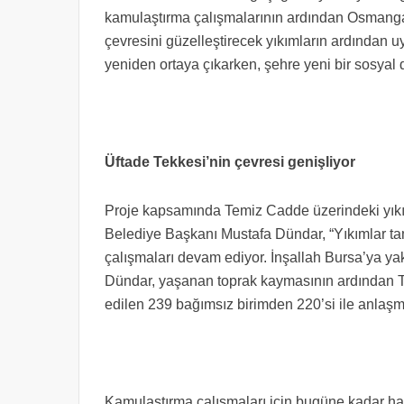
kamulaştırma çalışmalarının ardından Osmangazi
çevresini güzelleştirecek yıkımların ardından uy
yeniden ortaya çıkarken, şehre yeni bir sosyal 
Üftade Tekkesi’nin çevresi genişliyor
Proje kapsamında Temiz Cadde üzerindeki yık
Belediye Başkanı Mustafa Dündar, “Yıkımlar t
çalışmaları devam ediyor. İnşallah Bursa’ya ya
Dündar, yaşanan toprak kaymasının ardından Te
edilen 239 bağımsız birimden 220’si ile anlaşma
Kamulaştırma çalışmaları için bugüne kadar ha