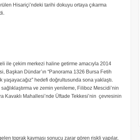
rülen Hisariçi’ndeki tarihi dokuyu ortaya çıkarma
i.
eli ile çekim merkezi haline getirme amacıyla 2014
ojesi, Başkan Dündar’ın “Panorama 1326 Bursa Fetih
ak yaşayacağız” hedefi doğrultusunda sona yaklaştı.
sağlıklaştırma ve zemin yenileme, Filiboz Mescidi’nin
ra Kavaklı Mahallesi’nde Üftade Tekkesi’nin çevresinin
elen toprak kayması sonucu zarar gören riskli yapılar,