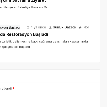
şkanı Savran’a Ziyaret
a, Nevşehir Belediye Başkanı Dr.
4 yıl önce
Günlük Gazete
451
’da Restorasyon Başladı
n turistik gelişmesine katkı sağlama çalışmaları kapsamında
 çalışmaları başladı.
aretlendi
*