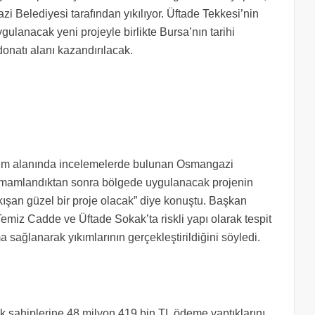
 Belediyesi tarafından yıkılıyor. Üftade Tekkesi’nin
gulanacak yeni projeyle birlikte Bursa’nın tarihi
donatı alanı kazandırılacak.
ım alanında incelemelerde bulunan Osmangazi
amamlandıktan sonra bölgede uygulanacak projenin
kışan güzel bir proje olacak” diye konuştu. Başkan
miz Cadde ve Üftade Sokak’ta riskli yapı olarak tespit
 sağlanarak yıkımlarının gerçekleştirildiğini söyledi.
k sahiplerine 48 milyon 419 bin TL ödeme yaptıklarını