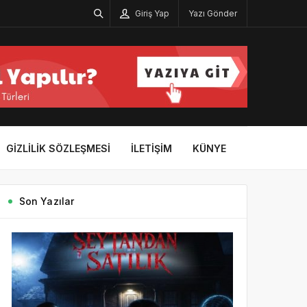
Giriş Yap
Yazı Gönder
GIZLILIK SÖZLEŞMESI
İLETIŞIM
KÜNYE
Son Yazılar