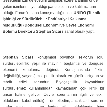
Gezegenimizin geleceğini tartışmak üzere alanının önde
gelen isimlerinin yer aldığı panelistlerin ve katılımcıların
olduğu Forum’un ana konuşmacılığını da
UNIDO (Teknik
İşbirliği ve Sürdürülebilir Endüstriyel Kalkınma
Müdürlüğü) Döngüsel Ekonomi ve Çevre Ekonomi
Bölümü Direktörü Stephan Sicars
sanal olarak yaptı.
Stephan Sicars
konuşması boyunca sektörün rolü,
sürdürülebilirlik, yeşil ile mavinin bağlantısı ve döngüsel
ekonomi konularına değindi. Konuşmasında “İklim
değişikliği, yaşadığımız politik olarak en güçlü tartışılan ve
tehdit edici sorundur. Biyoçeşitlilik, kaynakların
sürdürülemez kullanımından kaynaklanan çok kritik bir
unsur haline geliyor. Çevre sorunlarının ilgili ve etkili
olduklarını kabul edildiğini denetledim, ancak asıl soru ne
kadar alakalı ve ne kadar etkili olduklarıdır. İster