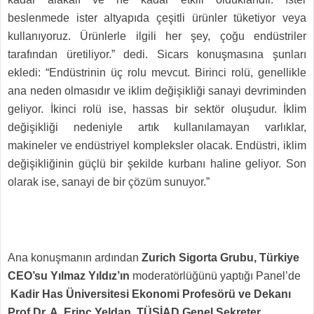
beslenmede ister altyapıda çeşitli ürünler tüketiyor veya
kullanıyoruz. Ürünlerle ilgili her şey, çoğu endüstriler
tarafından üretiliyor.” dedi. Sicars konuşmasına şunları
ekledi: “Endüstrinin üç rolu mevcut. Birinci rolü, genellikle
ana neden olmasıdır ve iklim değişikliği sanayi devriminden
geliyor. İkinci rolü ise, hassas bir sektör oluşudur. İklim
değişikliği nedeniyle artık kullanılamayan varlıklar,
makineler ve endüstriyel kompleksler olacak. Endüstri, iklim
değişikliğinin güçlü bir şekilde kurbanı haline geliyor. Son
olarak ise, sanayi de bir çözüm sunuyor.”
Ana konuşmanın ardından
Zurich Sigorta Grubu, Türkiye
CEO’su Yılmaz Yıldız’ın
moderatörlüğünü yaptığı Panel’de
Kadir Has Üniversitesi Ekonomi Profesörü ve Dekanı
Prof.Dr. A. Erinç Yeldan, TÜSİAD Genel Sekreter