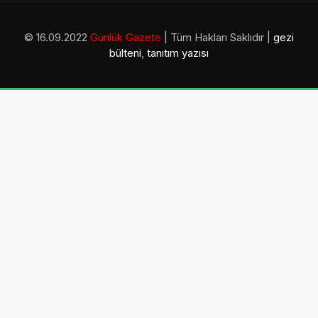
© 16.09.2022
Günlük Gazete
| Tüm Hakları Saklıdır |
gezi
bülteni
,
tanıtım yazısı