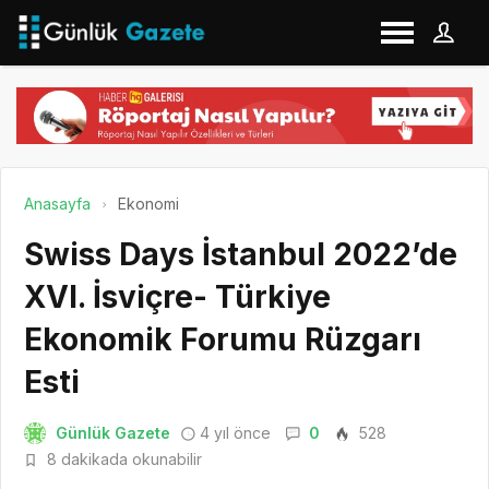
Anasayfa
Ekonomi
Swiss Days İstanbul 2022’de
XVI. İsviçre- Türkiye
Ekonomik Forumu Rüzgarı
Esti
Günlük Gazete
4 yıl önce
0
528
8 dakikada okunabilir