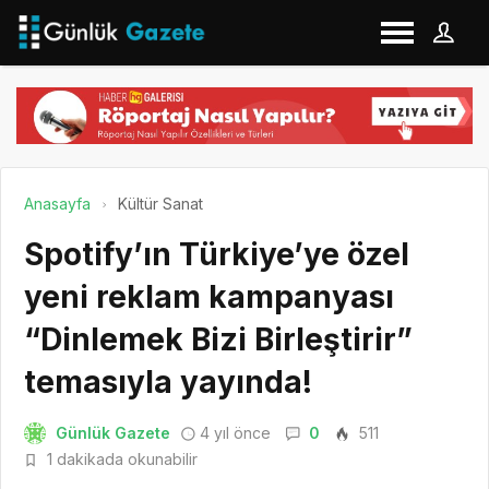
Anasayfa
Kültür Sanat
Spotify’ın Türkiye’ye özel
yeni reklam kampanyası
“Dinlemek Bizi Birleştirir”
temasıyla yayında!
Günlük Gazete
4 yıl önce
0
511
1 dakikada okunabilir