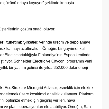
ve gücünü ortaya koyuyor” şeklinde konuştu.
şterilerinin çözüm ortağı oluyor:
rji tüketimi:
Şirketler, yerinde üretim ve depolamayı
aruz kalmayı azaltmalıdır. Örneğin, bir gayrimenkul
der Electric ortaklığıyla Finlandiya'nın Espoo kentinde
iştiriyor. Schneider Electric ve Citycon, programın yeni
yıllık bir yatırım getirisi ile yılda 352.000 dolar enerji
ık:
EcoStruxure Microgrid Advisor, esneklik için elektrik
dengelemek üzere kestirimci analitik kullanıyor. Platform,
ını optimize etmek için geçmiş verileri, hava
ını ve planlı operasyonları ele alabiliyor. Örneğin, San