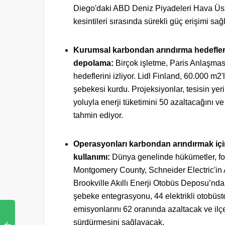
Diego'daki ABD Deniz Piyadeleri Hava Ü
kesintileri sırasında sürekli güç erişimi s
Kurumsal karbondan arındırma hedefleri 
depolama:
Birçok işletme, Paris Anlaşması
hedeflerini izliyor. Lidl Finland, 60.000 m2
şebekesi kurdu. Projeksiyonlar, tesisin yer
yoluyla enerji tüketimini 50 azaltacağını ve
tahmin ediyor.
Operasyonları karbondan arındırmak için 
kullanımı:
Dünya genelinde hükümetler, fosi
Montgomery County, Schneider Electric'in
Brookville Akıllı Enerji Otobüs Deposu’nda e
şebeke entegrasyonu, 44 elektrikli otobüst
emisyonlarını 62 oranında azaltacak ve ilçen
sürdürmesini sağlayacak.