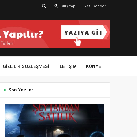
Giriş Yap
Yazı Gönder
GIZLILIK SÖZLEŞMESI
İLETIŞIM
KÜNYE
Son Yazılar