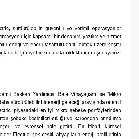
ric, sürdürülebilir, güvenilir ve verimli operasyonlar
tomasyonu için kapsamlı bir donanım, yazılım ve hizmet
ilir enerji ve enerji tasarrufu dahil olmak üzere çeşitli
sağlamak için iyi bir konumda olduklarını düşünüyoruz”
ıdemli Başkan Yardımcısı Bala Vinayagam ise “Mikro
daha sürdürülebilir bir enerji geleceği arayışında önemli
lectric, piyasadaki en iyi mikro şebeke portföylerinden
, artan şebeke kesintileri sıklığı ve karbondan arındırma
geçerli ve evrensel hale getirdi. En itibarlı küresel
ider Electric, çok çeşitli altyapıların enerji profillerinin