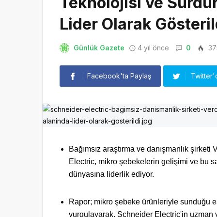
Teknolojisi ve Sürdür
Lider Olarak Gösteril
Günlük Gazete
4 yıl önce
0
37
Facebook'ta Paylaş
Twitter'
Bağımsız araştırma ve danışmanlık şirketi V
Electric, mikro şebekelerin gelişimi ve bu 
dünyasına liderlik ediyor.
Rapor; mikro şebeke ürünleriyle sunduğu esn
vurgulayarak, Schneider Electric'in uzman ye