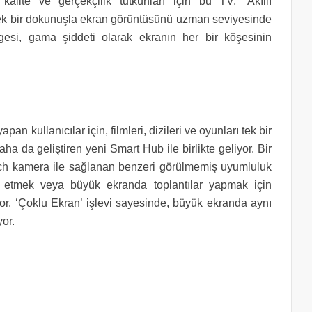
kalite ve gerçekçilik tutkunları için bu TV, ‘Akıllı
tek bir dokunuşla ekran görüntüsünü uzman seviyesinde
ngesi, gama şiddeti olarak ekranın her bir köşesinin
 kullanıcılar için, filmleri, dizileri ve oyunları tek bir
a da geliştiren yeni Smart Hub ile birlikte geliyor. Bir
tech kamera ile sağlanan benzeri görülmemiş uyumluluk
et etmek veya büyük ekranda toplantılar yapmak için
yor. ‘Çoklu Ekran’ işlevi sayesinde, büyük ekranda aynı
yor.