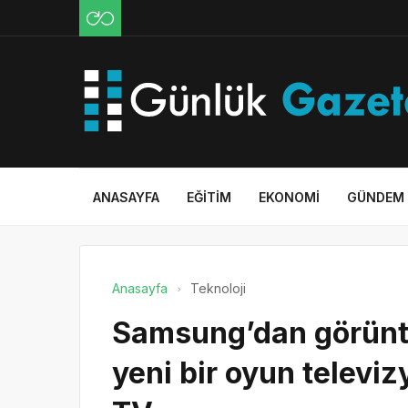
ANASAYFA
EĞITIM
EKONOMI
GÜNDEM
Anasayfa
Teknoloji
Samsung’dan görüntü 
yeni bir oyun telev