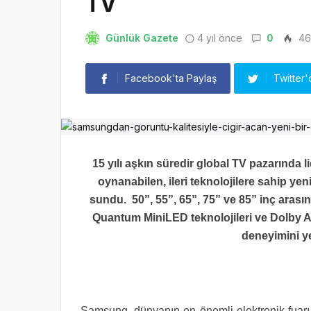
TV
Günlük Gazete
4 yıl önce
0
46
Facebook'ta Paylaş
Twitter'
15 yılı aşkın süredir global TV pazarın
oynanabilen, ileri teknolojilere sahip ye
sundu. 50”, 55”, 65”, 75” ve 85” inç arası
Quantum MiniLED teknolojileri ve Dolby A
deneyimini ye
Samsung, dünyanın en önemli elektronik fuarı