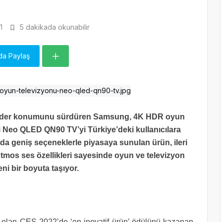
1
5 dakikada okunabilir
da Paylaş
da lider konumunu sürdüren Samsung, 4K HDR oyun
ni Neo QLED QN90 TV’yi Türkiye’deki kullanıcılara
nda geniş seçeneklerle piyasaya sunulan ürün, ileri
tmos ses özellikleri sayesinde oyun ve televizyon
ni bir boyuta taşıyor.
 olan CES 2022’de ‘en inovatif ürün’ ödülünü kazanan