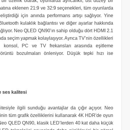
ir özellik olarak, oyunlarda ayrıcalıklı, üst düzey bir
matına eklenen 21:9 ve 32:9 seçenekleri, tüm oyunlarda
geliştirdiği için anında performans artışı sağlıyor. Yine
etooth kulaklık bağlantısı ve diğer ayarlar hakkında
sağlıyor. Neo QLED QN90’ın sahip olduğu dört HDMI 2.1
da seçim yapmak kolaylaşıyor. Ayrıca TV’nin özellikleri
 konsol, PC ve TV frekansları arasında eşitleme
görüntü bozulmaları önleniyor. Düşük tepki hızı ise
.
ses kalitesi
esiyle ilgili sunduğu avantajlar da çığır açıyor. Neo
in tüm grafik özelliklerini kullanarak 4K HDR'de oyun
. Neo QLED QN90, klasik LED’lerden 40 kat daha küçük