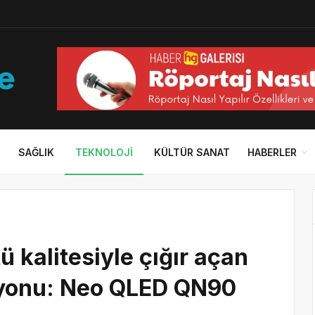
SAĞLIK
TEKNOLOJI
KÜLTÜR SANAT
HABERLER
kalitesiyle çığır açan
izyonu: Neo QLED QN90