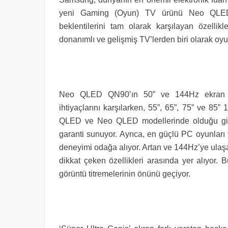
yeni Gaming (Oyun) TV ürünü Neo QLED Q
beklentilerini tam olarak karşılayan özell
donanımlı ve gelişmiş TV’lerden biri olarak oyu
Neo QLED QN90’ın 50” ve 144Hz ekran ye
ihtiyaçlarını karşılarken, 55”, 65”, 75” ve 85
QLED ve Neo QLED modellerinde olduğu gib
garanti sunuyor. Ayrıca, en güçlü PC oyunları
deneyimi odağa alıyor. Artan ve 144Hz’ye ul
dikkat çeken özellikleri arasında yer alıyor. 
görüntü titremelerinin önünü geçiyor.