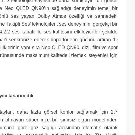
ED teknolojisi sayesinde daha sürükleyici bir görsel
a Neo QLED QN90’ın sağladığı deneyimin temel bir
 yönlü ses yayan Dolby Atmos özelliği ve sahnedeki
e Takipli Ses’ teknolojileri, ses deneyimini gerçekçi bir
2.2 ses kanalı ile ses kalitesini etkileyici bir şekilde
r'ı senkronize ederek hoparlörlerin gücünü artıran ‘Q
liklerinin yanı sıra Neo QLED QN90, dizi, film ve spor
 görüntüsünde maksimum kalitede izlemek isteyenler için
ici tasarım dili
yları, daha fazla görsel konfor sağlamak için 2,7
rı olmayan süper ince bir sınırsız ekran modelinden
urumuna göre göz sağlığı açısından otomatik olarak