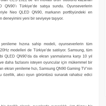
N90’ı Türkiye’de satışa sundu. Oyunseverlerin
ikleriyle Neo QLED QN90, markanın portföyündeki en
n deneyimini yeni bir seviyeye taşıyor.
nileme hızına sahip modeli, oyunseverlerin tüm
” 120Hz modelleri de Türkiye’de satılıyor. Samsung, tüm
i QLED QN90’da da ekran yanmalarına karşı 10 yıl
 ve daha fazlasını isteyen oyuncular için mükemmel bir
aşan ekran yenileme hızı, Samsung QN90 Gaming TV’nin
Bu özellik, akıcı oyun görüntüsü sunarak rahatsız edici