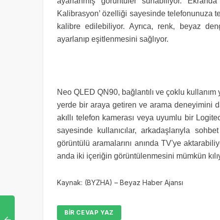
ayarlanmış görüntüler sunabiliyor. Ekranda 
Kalibrasyon’ özelliği sayesinde telefonunuza 
kalibre edilebiliyor. Ayrıca, renk, beyaz de
ayarlanıp eşitlenmesini sağlıyor.
Neo QLED QN90, bağlantılı ve çoklu kullanım yapan
yerde bir araya getiren ve arama deneyimini dah
akıllı telefon kamerası veya uyumlu bir Logi
sayesinde kullanıcılar, arkadaşlarıyla sohb
görüntülü aramalarını anında TV'ye aktarabili
anda iki içeriğin görüntülenmesini mümkün kılı
Kaynak: (BYZHA) – Beyaz Haber Ajansı
BIR CEVAP YAZ