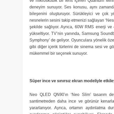
ve mikroskobik bir lens içeren Quantum MiniL
deneyim sunuyor. Ses konusu, aynı zamand
bileşenini oluşturuyor. Sürükleyici ve çok
nesnelerin sesini takip etmenizi sağlayan ‘Nesn
şekilde sağlıyor. Ayrıca, 60W RMS enerji ve 4.
yükseltiyor. TV’nin yanında, Samsung Soundba
Symphony’ de geliyor. Oyunculara yönelik özel
gibi diğer içerik türlerini de sinema sesi ve
mükemmel bir seçenek sunuyor.
Süper ince ve sınırsız ekran modeliyle etkiley
Neo QLED QN90'ın ‘Neo Slim’ tasarım deta
santimetreden daha ince ve görünür kenarla
yararlanıyor. Ayrıca, ortamın aydınlatma d