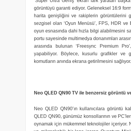
‘Süper Ultra Geniş’ ekran fark yaratan başka b
görüntüyü garanti ediyor. Geleneksel 16:9 for
harita genişliğini ve rakiplerin görüntülerini 
sezgisel olan ‘Oyun Menüsü’, FPS, HDR ve Blu
oyun esnasında dahi hızla bilgi alabilmesini 
portu sayesinde multimedya donanımları arasın
arasında bulunan ‘Freesync Premium Pro’,
yapabiliyor. Böylece, kusurlu grafikler ve 
komutların anında ekrana getirilmesini sağlıyor
Neo QLED QN90 TV ile benzersiz görüntü ve 
Neo QLED QN90’ın kullanıcılara görüntü kalit
QLED QN90, günümüz konsollarının ve PC'lerin
oynamak için mükemmel teknolojiler içeriyor