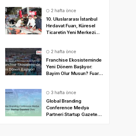
2 hafta önce
10. Uluslararası İstanbul
Hırdavat Fuarı, Küresel
Ticaretin Yeni Merkezi
Olmaya Hazırlanıyor
2 hafta önce
Franchise Ekosisteminde
Yeni Dönem Başlıyor:
Bayim Olur Musun? Fuarı
2026 İçin Geri Sayım!
3 hafta önce
Global Branding
Conference Medya
Partneri Startup Gazetesi
Oldu