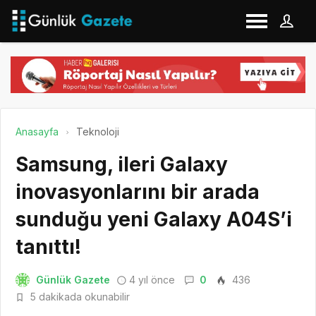
Anasayfa
Teknoloji
Samsung, ileri Galaxy
inovasyonlarını bir arada
sunduğu yeni Galaxy A04S’i
tanıttı!
Günlük Gazete
4 yıl önce
0
436
5 dakikada okunabilir