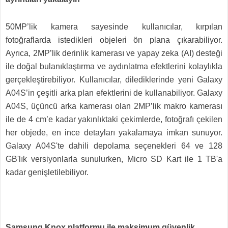
50MP’lik kamera sayesinde kullanıcılar, kırpılan
fotoğraflarda istedikleri objeleri ön plana çıkarabiliyor.
Ayrıca, 2MP’lik derinlik kamerası ve yapay zeka (AI) desteği
ile doğal bulanıklaştırma ve aydınlatma efektlerini kolaylıkla
gerçekleştirebiliyor. Kullanıcılar, dilediklerinde yeni Galaxy
A04S’in çeşitli arka plan efektlerini de kullanabiliyor. Galaxy
A04S, üçüncü arka kamerası olan 2MP’lik makro kamerası
ile de 4 cm’e kadar yakınlıktaki çekimlerde, fotoğrafı çekilen
her objede, en ince detayları yakalamaya imkan sunuyor.
Galaxy A04S'te dahili depolama seçenekleri 64 ve 128
GB'lık versiyonlarla sunulurken, Micro SD Kart ile 1 TB'a
kadar genişletilebiliyor.
Samsung Knox platformu ile maksimum güvenlik