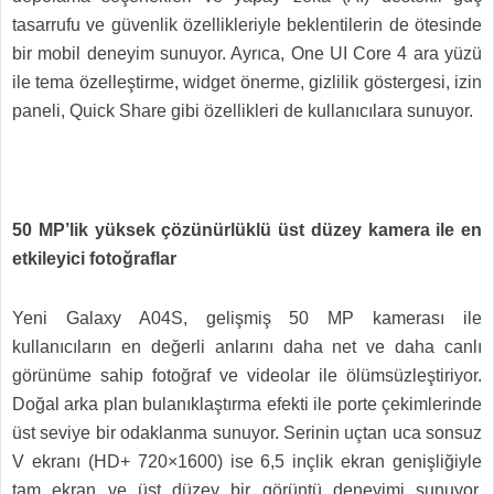
tasarrufu ve güvenlik özellikleriyle beklentilerin de ötesinde
bir mobil deneyim sunuyor. Ayrıca, One UI Core 4 ara yüzü
ile
tema özelleştirme, widget önerme, gizlilik göstergesi, izin
paneli, Quick Share gibi özellikleri de kullanıcılara sunuyor.
50 MP’lik yüksek çözünürlüklü üst düzey kamera ile en
etkileyici fotoğraflar
Yeni Galaxy A04S, gelişmiş 50 MP kamerası ile
kullanıcıların en değerli anlarını daha net ve daha canlı
görünüme sahip fotoğraf ve videolar ile ölümsüzleştiriyor.
Doğal arka plan bulanıklaştırma efekti ile porte çekimlerinde
üst seviye bir odaklanma sunuyor. Serinin uçtan uca sonsuz
V ekranı (HD+ 720×1600) ise 6,5 inçlik ekran genişliğiyle
tam ekran ve üst düzey bir görüntü deneyimi sunuyor.