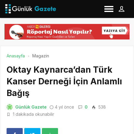
Anasayfa
Magazin
Oktay Kaynarca’dan Türk
Kanser Derneği İçin Anlamlı
Bağış
Günlük Gazete
4 yıl önce
0
538
1 dakikada okunabilir