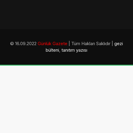
© 16.09.2022
Günlük Gazete
| Tüm Hakları Saklıdır |
gezi
bülteni
,
tanıtım yazısı