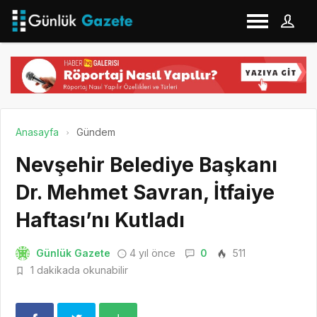
Anasayfa
Gündem
Nevşehir Belediye Başkanı
Dr. Mehmet Savran, İtfaiye
Haftası’nı Kutladı
Günlük Gazete
4 yıl önce
0
511
1 dakikada okunabilir