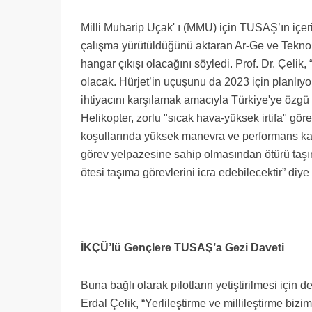
Milli Muharip Uçak' ı (MMU) için TUSAŞ’ın içer
çalışma yürütüldüğünü aktaran Ar-Ge ve Teknolo
hangar çıkışı olacağını söyledi. Prof. Dr. Çeli
olacak. Hürjet’in uçuşunu da 2023 için planlıyor
ihtiyacını karşılamak amacıyla Türkiye'ye özgü mi
Helikopter, zorlu "sıcak hava-yüksek irtifa" gör
koşullarında yüksek manevra ve performans kab
görev yelpazesine sahip olmasından ötürü taşı
ötesi taşıma görevlerini icra edebilecektir” diye
İKÇÜ’lü Gençlere TUSAŞ’a Gezi Daveti
Buna bağlı olarak pilotların yetiştirilmesi için 
Erdal Çelik, “Yerlileştirme ve millileştirme bizi