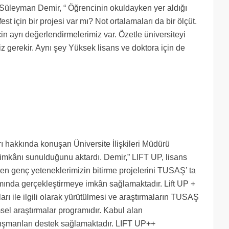
ü Süleyman Demir, “ Öğrencinin okuldayken yer aldığı
 için bir projesi var mı? Not ortalamaları da bir ölçüt.
için ayrı değerlendirmelerimiz var. Özetle üniversiteyi
gerekir. Aynı şey Yüksek lisans ve doktora için de
ı hakkında konuşan Üniversite İlişkileri Müdürü
kânı sunulduğunu aktardı. Demir,” LIFT UP, lisans
ren genç yeteneklerimizin bitirme projelerini TUSAŞ’ ta
mında gerçekleştirmeye imkân sağlamaktadır. Lift UP +
arı ile ilgili olarak yürütülmesi ve araştırmaların TUSAŞ
sel araştırmalar programıdır. Kabul alan
nışmanları destek sağlamaktadır. LIFT UP++