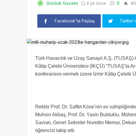
Günlük Gazete
4 yıl önce
0
40
Facebook'ta Paylaş
Twitter'
Türk Havacılık ve Uzay Sanayii A.Ş. (TUSAŞ) Ar-
Kâtip Çelebi Üniversitesi (İKÇÜ) “TUSAŞ’ta Ar-G
konferansını vermek üzere İzmir Kâtip Çelebi Ün
Rektör Prof. Dr. Saffet Köse’nin ev sahipliğinde
Muhsin Akbaş, Prof. Dr. Yasin Bulduklu, Mühend
Savran, Genel Sekreter Nurettin Memur, Dekanla
öğrencisi takip etti.