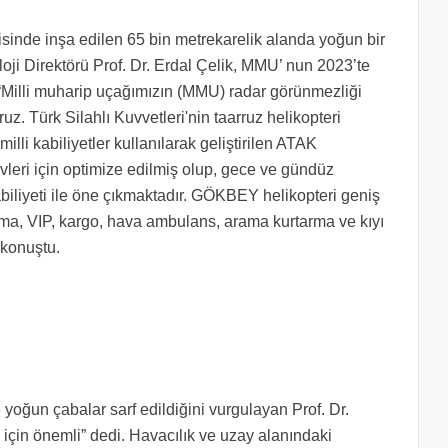
isinde inşa edilen 65 bin metrekarelik alanda yoğun bir
ji Direktörü Prof. Dr. Erdal Çelik, MMU’ nun 2023’te
k, “Milli muharip uçağımızın (MMU) radar görünmezliği
uz. Türk Silahlı Kuvvetleri'nin taarruz helikopteri
lli kabiliyetler kullanılarak geliştirilen ATAK
evleri için optimize edilmiş olup, gece ve gündüz
iliyeti ile öne çıkmaktadır. GÖKBEY helikopteri geniş
ma, VIP, kargo, hava ambulans, arama kurtarma ve kıyı
 konuştu.
de yoğun çabalar sarf edildiğini vurgulayan Prof. Dr.
m için önemli” dedi. Havacılık ve uzay alanındaki