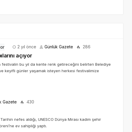
2 yıl önce
Günlük Gazete
286
ılarını açıyor
an festivalin bu yıl da kente renk getireceğini belirten Belediye
ve keyifli günler yaşamak isteyen herkesi festivalimize
k Gazete
430
Tarihin nefes aldığı, UNESCO Dünya Mirası kadim şehir
eni’ne ev sahipliği yaptı.