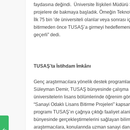
faydasına değindi. Üniversite İlişkileri Müdür
projelere de bakmaya başladık. Örneğin Teknofest
İlk 75 bin ’de üniversiteli olanlar veya sonrası 
bitirmeden önce TUSAŞ’a girmeyi hedeflemeniz 
geçerli” dedi.
TUSAŞ’ta İstihdam İmkânı
Genç araştırmacılara yönelik destek programlar
Süleyman Demir, TUSAŞ bünyesinde çalışma im
üniversitelerin lisans bölümlerinde öğrenim gö
“Sanayi Odaklı Lisans Bitirme Projeleri” kapsa
programı TUSAŞ’ın çağrıya çıktığı faaliyet alanl
bünyesinde gerçekleştirmelerini sağlayan bilim
araştırmacılara, konularında uzman sanayi da