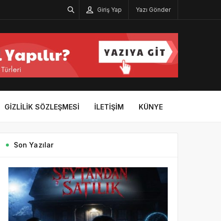
Giriş Yap
Yazı Gönder
GIZLILIK SÖZLEŞMESI
İLETIŞIM
KÜNYE
Son Yazılar