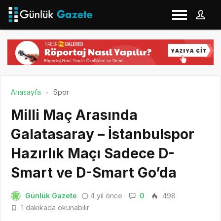
Anasayfa
Spor
Milli Maç Arasında
Galatasaray – İstanbulspor
Hazırlık Maçı Sadece D-
Smart ve D-Smart Go’da
Günlük Gazete
4 yıl önce
0
498
1 dakikada okunabilir