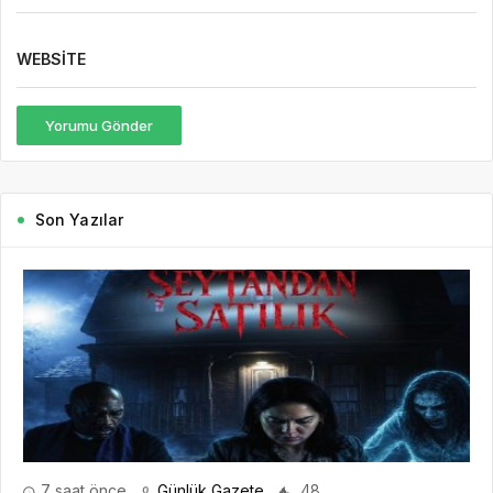
WEBSITE
Yorumu Gönder
Son Yazılar
7 saat önce
Günlük Gazete
48