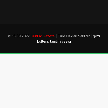
© 16.09.2022
Günlük Gazete
| Tüm Hakları Saklıdır |
gezi
bülteni
,
tanıtım yazısı