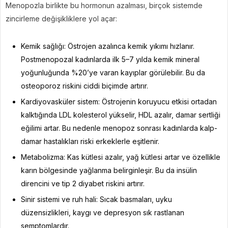
Menopozla birlikte bu hormonun azalması, birçok sistemde
zincirleme değişikliklere yol açar:
Kemik sağlığı: Östrojen azalınca kemik yıkımı hızlanır.
Postmenopozal kadınlarda ilk 5–7 yılda kemik mineral
yoğunluğunda %20’ye varan kayıplar görülebilir. Bu da
osteoporoz riskini ciddi biçimde artırır.
Kardiyovasküler sistem: Östrojenin koruyucu etkisi ortadan
kalktığında LDL kolesterol yükselir, HDL azalır, damar sertliği
eğilimi artar. Bu nedenle menopoz sonrası kadınlarda kalp-
damar hastalıkları riski erkeklerle eşitlenir.
Metabolizma: Kas kütlesi azalır, yağ kütlesi artar ve özellikle
karın bölgesinde yağlanma belirginleşir. Bu da insülin
direncini ve tip 2 diyabet riskini artırır.
Sinir sistemi ve ruh hali: Sıcak basmaları, uyku
düzensizlikleri, kaygı ve depresyon sık rastlanan
semptomlardır.