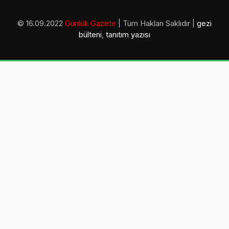
© 16.09.2022
Günlük Gazete
| Tüm Hakları Saklıdır |
gezi
bülteni
,
tanıtım yazısı