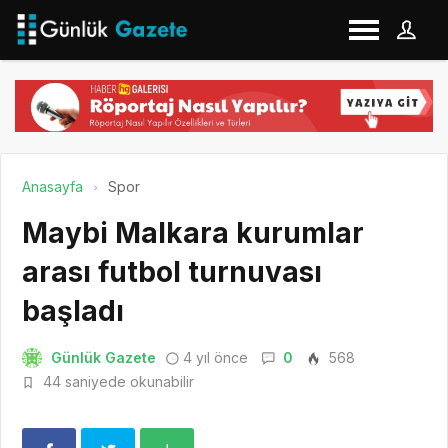
Anasayfa
Spor
Maybi Malkara kurumlar
arası futbol turnuvası
başladı
Günlük Gazete
4 yıl önce
0
568
44 saniyede okunabilir