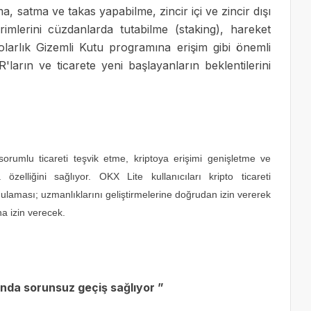
, satma ve takas yapabilme, zincir içi ve zincir dışı
irimlerini cüzdanlarda tutabilme (staking), hareket
olarlık Gizemli Kutu programına erişim gibi önemli
arın ve ticarete yeni başlayanların beklentilerini
rumlu ticareti teşvik etme, kriptoya erişimi genişletme ve
zelliğini sağlıyor. OKX Lite kullanıcıları kripto ticareti
gulaması; uzmanlıklarını geliştirmelerine doğrudan izin vererek
na izin verecek.
sında sorunsuz geçiş sağlıyor ”