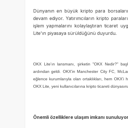
Dünyanın en büyük kripto para borsaların
devam ediyor. Yatırımcıların kripto paraları
işlem yapmalarını kolaylaştıran ticaret uy
Lite'ın piyasaya sürüldüğünü duyurdu.
OKX Lite'ın lansmanı, şirketin "OKX Nedir?" baş
ardından geldi. OKX'in Manchester City FC, McLar
eğlence kurumlarıyla olan ortaklıkları, hem OKX'i he
OKX Lite, yeni kullanıcılarına kripto ticareti dünyası
Önemli özelliklere ulaşım imkanı sunuluyo