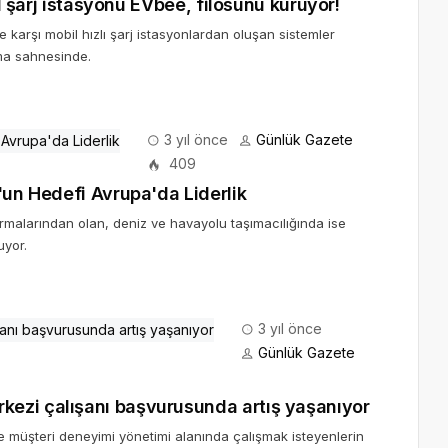
il şarj istasyonu EVbee, filosunu kuruyor!
ne karşı mobil hızlı şarj istasyonlardan oluşan sistemler
ama sahnesinde.
3 yıl önce
Günlük Gazete
409
'un Hedefi Avrupa'da Liderlik
rmalarından olan, deniz ve havayolu taşımacılığında ise
uyor.
3 yıl önce
Günlük Gazete
ezi çalışanı başvurusunda artış yaşanıyor
 müşteri deneyimi yönetimi alanında çalışmak isteyenlerin