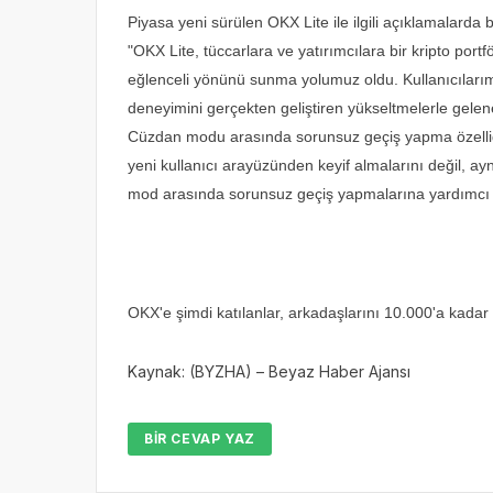
Piyasa yeni sürülen OKX Lite ile ilgili açıklamalarda
"OKX Lite, tüccarlara ve yatırımcılara bir kripto po
eğlenceli yönünü sunma yolumuz oldu. Kullanıcıları
deneyimini gerçekten geliştiren yükseltmelerle gelene
Cüzdan modu arasında sorunsuz geçiş yapma özelliği ç
yeni kullanıcı arayüzünden keyif almalarını değil, ay
mod arasında sorunsuz geçiş yapmalarına yardımcı 
OKX'e şimdi katılanlar, arkadaşlarını 10.000'a kadar
Kaynak: (BYZHA) – Beyaz Haber Ajansı
BIR CEVAP YAZ