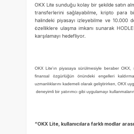
OKX Lite sunduğu kolay bir şekilde satın alma
transferlerini sağlayabilme, kripto para b
halindeki piyasayı izleyebilme ve 10.000 d
özelliklere ulaşma imkanı sunarak HODLER'l
karşılamayı hedefliyor.
OKX Lite'ın piyasaya sürülmesiyle beraber OKX, so
finansal özgürlüğün önündeki engelleri kaldırma ö
uzmanlıklarını kademeli olarak geliştirirken, OKX uy
deneyimli bir yatırımcı gibi uygulamayı kullanmaları
“OKX Lite, kullanıcılara farklı modlar ara