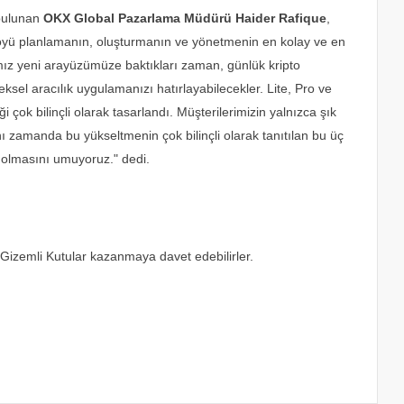
 bulunan
OKX Global Pazarlama Müdürü Haider Rafique
,
rtföyü planlamanın, oluşturmanın ve yönetmenin en kolay ve en
mız yeni arayüzümüze baktıkları zaman, günlük kripto
ksel aracılık uygulamanızı hatırlayabilecekler. Lite, Pro ve
ok bilinçli olarak tasarlandı. Müşterilerimizin yalnızca şık
nı zamanda bu yükseltmenin çok bilinçli olarak tanıtılan bu üç
olmasını umuyoruz." dedi.
 Gizemli Kutular kazanmaya davet edebilirler.