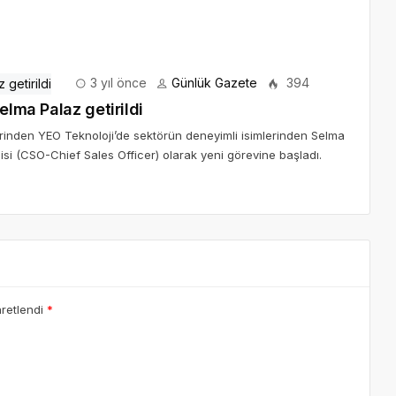
3 yıl önce
Günlük Gazete
394
elma Palaz getirildi
erinden YEO Teknoloji’de sektörün deneyimli isimlerinden Selma
cisi (CSO-Chief Sales Officer) olarak yeni görevine başladı.
aretlendi
*