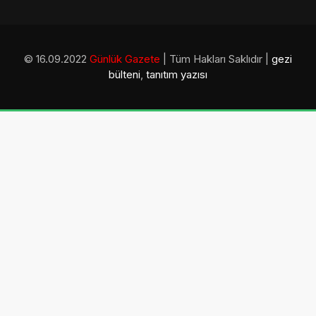
© 16.09.2022
Günlük Gazete
| Tüm Hakları Saklıdır |
gezi
bülteni
,
tanıtım yazısı