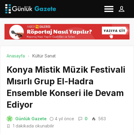
Anasayfa
Kültür Sanat
Konya Mistik Müzik Festivali
Mısırlı Grup El-Hadra
Ensemble Konseri ile Devam
Ediyor
Günlük Gazete
4 yıl önce
0
563
1 dakikada okunabilir