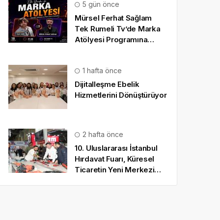
5 gün önce
Mürsel Ferhat Sağlam
Tek Rumeli Tv’de Marka
Atölyesi Programına
Konuk Oldu
1 hafta önce
Dijitalleşme Ebelik
Hizmetlerini Dönüştürüyor
2 hafta önce
10. Uluslararası İstanbul
Hırdavat Fuarı, Küresel
Ticaretin Yeni Merkezi
Olmaya Hazırlanıyor