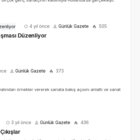
n birçok genç sanatçının katılımıyla Hollanda’da gerçekleşti.
4 yıl önce
Günlük Gazete
505
ışması Düzenliyor
önce
Günlük Gazete
373
atından örnekler vererek sanata bakış açısını anlattı ve sanat
3 yıl önce
Günlük Gazete
436
Çıkışlar