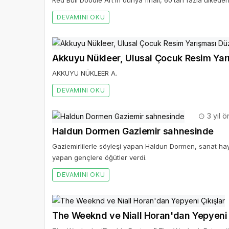
Red Bull Doodle Art’ın dünya finali, 60’tan fazla ülkede
DEVAMINI OKU
Akkuyu Nükleer, Ulusal Çocuk Resim Yar
AKKUYU NÜKLEER A.
DEVAMINI OKU
3 yıl 
Haldun Dormen Gaziemir sahnesinde
Gaziemirlilerle söyleşi yapan Haldun Dormen, sanat hay
yapan gençlere öğütler verdi.
DEVAMINI OKU
The Weeknd ve Niall Horan'dan Yepyeni 