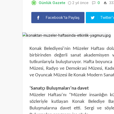
Günlük Gazete
2 yıl önce
0
33
Facebook'ta Paylaş
Twitter'
Konak Belediyesi’nin Müzeler Haftası dolay
birbirinden değerli sanat akademisyen 
tutkunlarıyla buluşturuyor. Hafta boyunca
Müzesi, Radyo ve Demokrasi Müzesi, Kadı
ve Oyuncak Müzesi ile Konak Modern Sanat 
‘Sanatçı Buluşmaları’na davet
Müzeler Haftası’nı “Müzeler insanlığın k
sözleriyle kutlayan Konak Belediye Başk
Buluşmalarına davet etti. Sergi ve söyleş