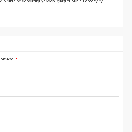
birlikte seslendirdiği yepyeni çıkışı “Double Fantasy “yi
aretlendi
*