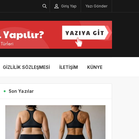
Giriş Yap
Yazı Gönder
GIZLILIK SÖZLEŞMESI
İLETIŞIM
KÜNYE
Son Yazılar