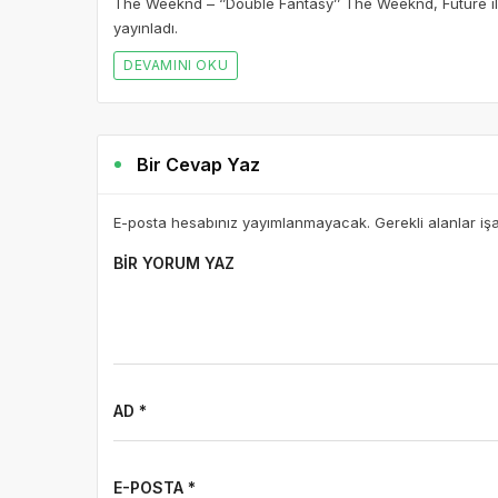
The Weeknd – ‘’Double Fantasy’’ The Weeknd, Future ile 
yayınladı.
DEVAMINI OKU
Bir Cevap Yaz
E-posta hesabınız yayımlanmayacak. Gerekli alanlar iş
BIR YORUM YAZ
AD *
E-POSTA *