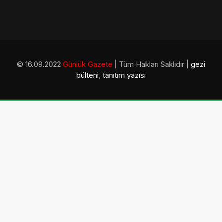
© 16.09.2022
Günlük Gazete
| Tüm Hakları Saklıdır |
gezi
bülteni
,
tanıtım yazısı