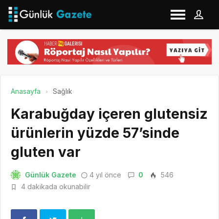
Anasayfa
Sağlık
Karabuğday içeren glutensiz
ürünlerin yüzde 57’sinde
gluten var
Günlük Gazete
4 yıl önce
0
546
4 dakikada okunabilir