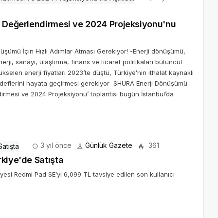
3 Değerlendirmesi ve 2024 Projeksiyonu'nu
üşümü İçin Hızlı Adımlar Atması Gerekiyor! -Enerji dönüşümü,
i, sanayi, ulaştırma, finans ve ticaret politikaları bütüncül
elen enerji fiyatları 2023’te düştü, Türkiye’nin ithalat kaynaklı
i hedeflerini hayata geçirmesi gerekiyor SHURA Enerji Dönüşümü
dirmesi ve 2024 Projeksiyonu’ toplantısı bugün İstanbul’da
3 yıl önce
Günlük Gazete
361
rkiye'de Satışta
üyesi Redmi Pad SE’yi 6,099 TL tavsiye edilen son kullanıcı