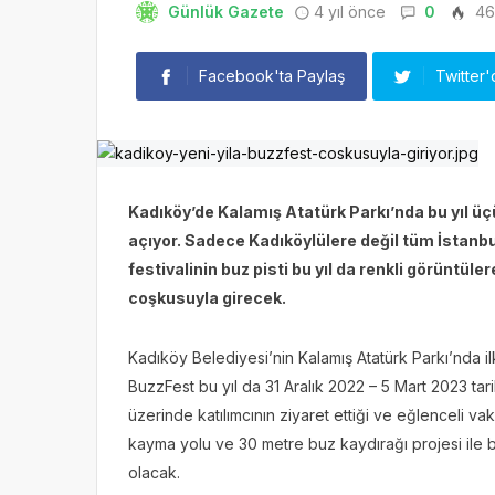
Günlük Gazete
4 yıl önce
0
46
Facebook'ta Paylaş
Twitter'
Kadıköy’de Kalamış Atatürk Parkı’nda bu yıl üç
açıyor. Sadece Kadıköylülere değil tüm İstanbu
festivalinin buz pisti bu yıl da renkli görüntül
coşkusuyla girecek.
Kadıköy Belediyesi’nin Kalamış Atatürk Parkı’nda il
BuzzFest bu yıl da 31 Aralık 2022 – 5 Mart 2023 tari
üzerinde katılımcının ziyaret ettiği ve eğlenceli vak
kayma yolu ve 30 metre buz kaydırağı projesi ile bu
olacak.