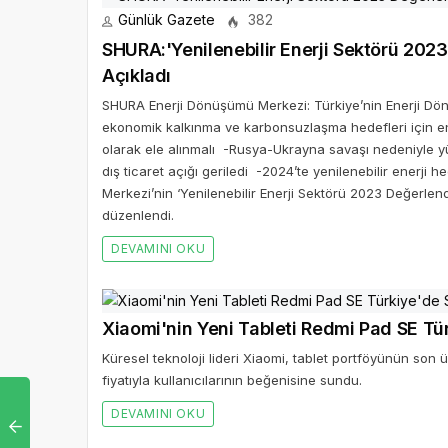
Günlük Gazete
382
SHURA:'Yenilenebilir Enerji Sektörü 202
Açıkladı
SHURA Enerji Dönüşümü Merkezi: Türkiye’nin Enerji Dön
ekonomik kalkınma ve karbonsuzlaşma hedefleri için enerj
olarak ele alınmalı -Rusya-Ukrayna savaşı nedeniyle yüks
dış ticaret açığı geriledi -2024’te yenilenebilir enerj
Merkezi’nin ‘Yenilenebilir Enerji Sektörü 2023 Değerlen
düzenlendi.
DEVAMINI OKU
Xiaomi'nin Yeni Tableti Redmi Pad SE Tü
Küresel teknoloji lideri Xiaomi, tablet portföyünün son 
fiyatıyla kullanıcılarının beğenisine sundu.
DEVAMINI OKU