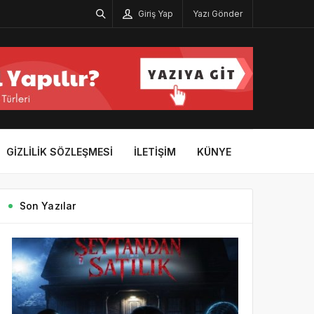
Giriş Yap
Yazı Gönder
GIZLILIK SÖZLEŞMESI
İLETIŞIM
KÜNYE
Son Yazılar