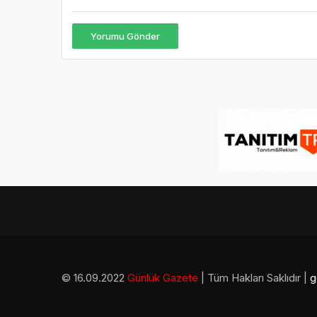
Yorumu Gönder
© 16.09.2022
Günlük Gazete
| Tüm Hakları Saklıdır |
g