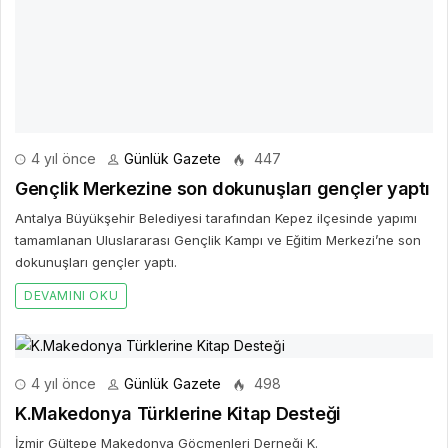
K.Makedonya Türklerine Kitap Desteği
İzmir Gültepe Makedonya Göçmenleri Derneği K.
DEVAMINI OKU
4 yıl önce
Günlük Gazete
461
Kınık’ta eğitime bir destek daha
Öğrencilere verilen destek ile birçok projenin hayata geçtiği