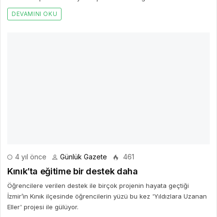
İzmir’in Kınık ilçesinde öğrencilerin yüzü bu kez 'Yıldızlara Uzanan
Eller' projesi ile gülüyor.
DEVAMINI OKU
Bir Cevap Yaz
E-posta hesabınız yayımlanmayacak. Gerekli alanlar işaretlendi
*
BIR YORUM YAZ
AD *