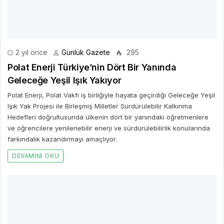
Polat Enerji, Polat Vakfı iş birliğiyle hayata geçirdiği Geleceğe Yeşil
Işık Yak Projesi ile Birleşmiş Milletler Sürdürülebilir Kalkınma
Hedefleri doğrultusunda ülkenin dört bir yanındaki öğretmenlere
ve öğrencilere yenilenebilir enerji ve sürdürülebilirlik konularında
farkındalık kazandırmayı amaçlıyor.
DEVAMINI OKU
4 yıl önce
Günlük Gazete
447
Gençlik Merkezine son dokunuşları gençler yaptı
Antalya Büyükşehir Belediyesi tarafından Kepez ilçesinde yapımı
tamamlanan Uluslararası Gençlik Kampı ve Eğitim Merkezi’ne son
dokunuşları gençler yaptı.
DEVAMINI OKU
4 yıl önce
Günlük Gazete
498