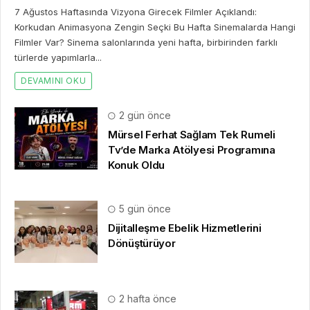
2 hafta önce
10. Uluslararası İstanbul Hırdavat
Fuarı, Küresel Ticaretin Yeni Merkezi
Olmaya Hazırlanıyor
2 hafta önce
Franchise Ekosisteminde Yeni
Dönem Başlıyor: Bayim Olur Musun?
Fuarı 2026 İçin Geri Sayım!