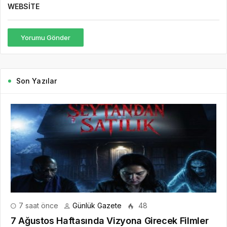
7 saat önce
Günlük Gazete
48
7 Ağustos Haftasında Vizyona Girecek Filmler
7 Ağustos Haftasında Vizyona Girecek Filmler Açıklandı:
Korkudan Animasyona Zengin Seçki Bu Hafta Sinemalarda Hangi
Filmler Var? Sinema salonlarında yeni hafta, birbirinden farklı
türlerde yapımlarla...
DEVAMINI OKU
2 gün önce
Mürsel Ferhat Sağlam Tek Rumeli
Tv’de Marka Atölyesi Programına
Konuk Oldu
5 gün önce
Dijitalleşme Ebelik Hizmetlerini
Dönüştürüyor