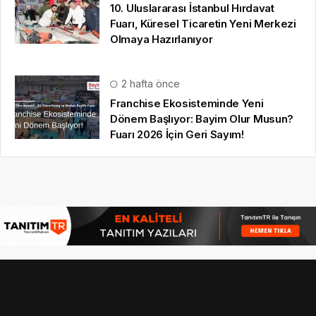
© 16.09.2022
Günlük Gazete
| Tüm Hakları Saklıdır |
gezi
bülteni
,
tanıtım yazısı