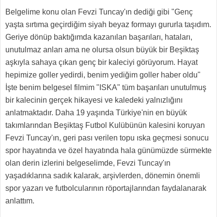
Belgelime konu olan Fevzi Tuncay'ın dediği gibi "Genç
yaşta sırtıma geçirdiğim siyah beyaz formayı gururla taşıdım.
Geriye dönüp baktığımda kazanılan başarıları, hataları,
unutulmaz anları ama ne olursa olsun büyük bir Beşiktaş
aşkıyla sahaya çıkan genç bir kaleciyi görüyorum. Hayat
hepimize goller yedirdi, benim yediğim goller haber oldu"
İşte benim belgesel filmim "ISKA" tüm başarıları unutulmuş
bir kalecinin gerçek hikayesi ve kaledeki yalnızlığını
anlatmaktadır. Daha 19 yaşında Türkiye'nin en büyük
takımlarından Beşiktaş Futbol Kulübünün kalesini koruyan
Fevzi Tuncay'ın, geri pası verilen topu ıska geçmesi sonucu
spor hayatında ve özel hayatında hala günümüzde sürmekte
olan derin izlerini belgeselimde, Fevzi Tuncay'ın
yaşadıklarına sadık kalarak, arşivlerden, dönemin önemli
spor yazarı ve futbolcularının röportajlarından faydalanarak
anlattım.