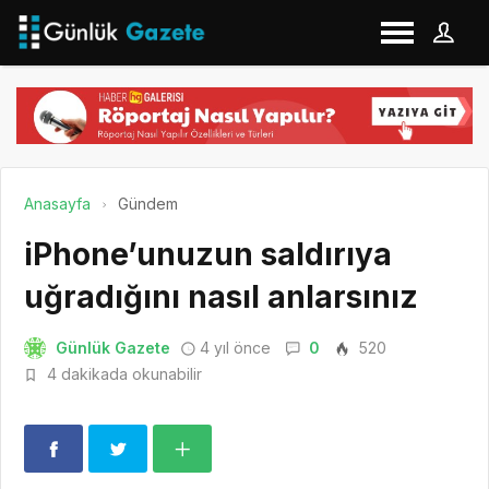
Anasayfa
Gündem
iPhone’unuzun saldırıya
uğradığını nasıl anlarsınız
Günlük Gazete
4 yıl önce
0
520
4 dakikada okunabilir