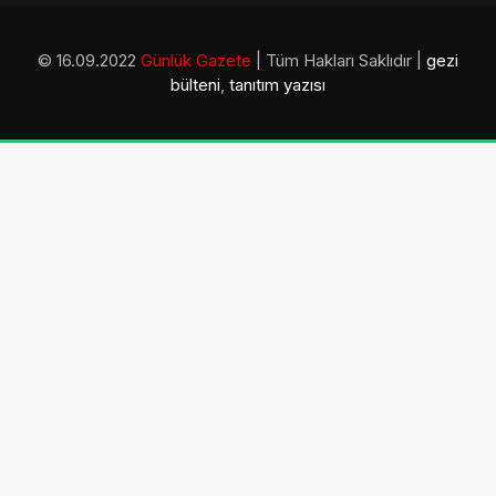
© 16.09.2022
Günlük Gazete
| Tüm Hakları Saklıdır |
gezi
bülteni
,
tanıtım yazısı