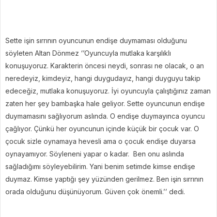
Sette işin sırrının oyuncunun endişe duymaması olduğunu
söyleten Altan Dönmez ‘’Oyuncuyla mutlaka karşılıklı
konuşuyoruz. Karakterin öncesi neydi, sonrası ne olacak, o an
neredeyiz, kimdeyiz, hangi duygudayız, hangi duyguyu takip
edeceğiz, mutlaka konuşuyoruz. İyi oyuncuyla çalıştığınız zaman
zaten her şey bambaşka hale geliyor. Sette oyuncunun endişe
duymamasını sağlıyorum aslında. O endişe duymayınca oyuncu
çağlıyor. Çünkü her oyuncunun içinde küçük bir çocuk var. O
çocuk sizle oynamaya hevesli ama o çocuk endişe duyarsa
oynayamıyor. Söyleneni yapar o kadar. Ben onu aslında
sağladığımı söyleyebilirim. Yani benim setimde kimse endişe
duymaz. Kimse yaptığı şey yüzünden gerilmez. Ben işin sırrının
orada olduğunu düşünüyorum. Güven çok önemli.’’ dedi.