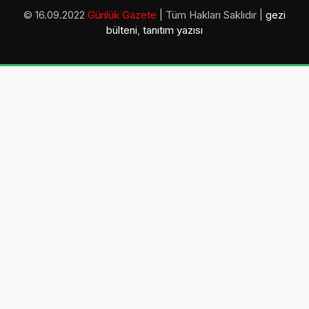
© 16.09.2022
Günlük Gazete
| Tüm Hakları Saklıdır |
gezi
bülteni
,
tanıtım yazısı