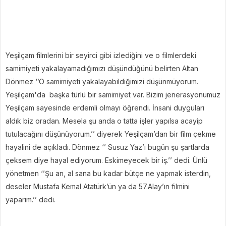
Yeşilçam filmlerini bir seyirci gibi izlediğini ve o filmlerdeki
samimiyeti yakalayamadığımızı düşündüğünü belirten Altan
Dönmez ‘’O samimiyeti yakalayabildiğimizi düşünmüyorum.
Yeşilçam'da başka türlü bir samimiyet var. Bizim jenerasyonumuz
Yeşilçam sayesinde erdemli olmayı öğrendi. İnsani duyguları
aldık biz oradan. Mesela şu anda o tatta işler yapılsa acayip
tutulacağını düşünüyorum.’’ diyerek Yeşilçam’dan bir film çekme
hayalini de açıkladı. Dönmez ‘’ Susuz Yaz’ı bugün şu şartlarda
çeksem diye hayal ediyorum.
Eskimeyecek bir iş.’’ dedi. Ünlü
yönetmen ‘’Şu an, al sana bu kadar bütçe ne yapmak isterdin,
deseler Mustafa Kemal Atatürk’ün ya da 57.Alay’ın filmini
yaparım.’’ dedi.