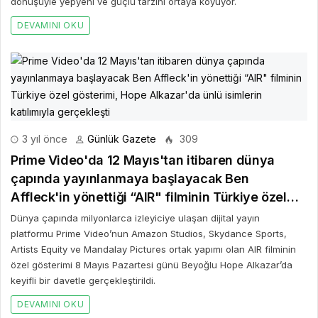
dönüşüyle yepyeni ve güçlü tarzını ortaya koyuyor.
DEVAMINI OKU
3 yıl önce
Günlük Gazete
309
Prime Video'da 12 Mayıs'tan itibaren dünya
çapında yayınlanmaya başlayacak Ben
Affleck'in yönettiği “AIR" filminin Türkiye özel
gösterimi, Hope Alkazar'da ünlü isimlerin
Dünya çapında milyonlarca izleyiciye ulaşan dijital yayın
katılımıyla gerçekleşti
platformu Prime Video’nun Amazon Studios, Skydance Sports,
Artists Equity ve Mandalay Pictures ortak yapımı olan AIR filminin
özel gösterimi 8 Mayıs Pazartesi günü Beyoğlu Hope Alkazar’da
keyifli bir davetle gerçekleştirildi.
DEVAMINI OKU