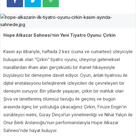
Hope Alkazar Sahnesi’nin Yeni Tiyatro Oyunu: Çirkin
Kasım ayı itibariyle, haftada 2 kez (cuma ve cumartesi) izleyiciyle
buluşacak olan “Çirkin” tiyatro oyunu, izleyiciyi geleneksel
masallardan ilham alan gerçeküstü bir ihanet hikayesiyle
büyüleyici bir deneyime davet ediyor. Oyun, anlatı tiyatrosu ile
dijital enstalasyonu birleştirerek izleyicileri de çevreleyen bir
deneyim sunuyor. Bin yıllardır yaşayan, çirkin bir mahluk olan
Şiva ve lanetlenmiş ölümsüz tavuğu ile geçmiş ve bugün
arasında ilginç bir yolculuğa çıkacağınız Çirkin, Firuze Engin’in
sürükleyici metni, Güray Dinçol’un yönetmenliği ve Nihal Yalçın ile
Onur Berk Arslanoğlu’nun performanslarıyla Hope Alkazar
Sahnesi’nde hayat buluyor.