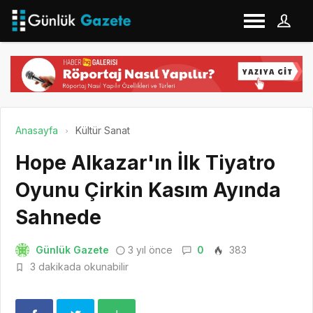
Anasayfa
Kültür Sanat
Hope Alkazar'ın İlk Tiyatro
Oyunu Çirkin Kasım Ayında
Sahnede
Günlük Gazete
3 yıl önce
0
383
3 dakikada okunabilir