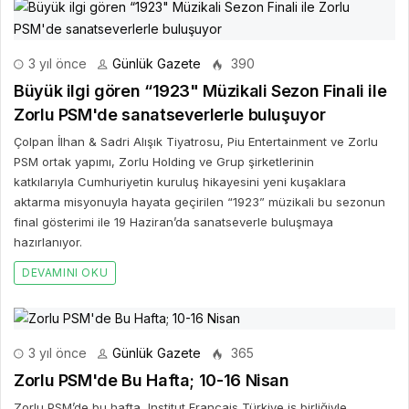
3 yıl önce
Günlük Gazete
390
Büyük ilgi gören “1923" Müzikali Sezon Finali ile
Zorlu PSM'de sanatseverlerle buluşuyor
Çolpan İlhan & Sadri Alışık Tiyatrosu, Piu Entertainment ve Zorlu
PSM ortak yapımı, Zorlu Holding ve Grup şirketlerinin
katkılarıyla Cumhuriyetin kuruluş hikayesini yeni kuşaklara
aktarma misyonuyla hayata geçirilen “1923” müzikali bu sezonun
final gösterimi ile 19 Haziran’da sanatseverle buluşmaya
hazırlanıyor.
DEVAMINI OKU
3 yıl önce
Günlük Gazete
365
Zorlu PSM'de Bu Hafta; 10-16 Nisan
Zorlu PSM’de bu hafta, Institut Français Türkiye iş birliğiyle