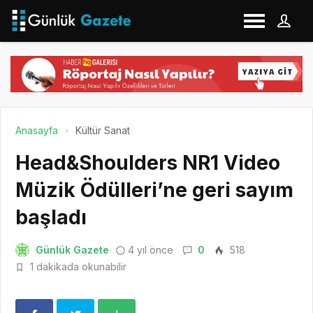
Anasayfa
Kültür Sanat
Head&Shoulders NR1 Video
Müzik Ödülleri’ne geri sayım
başladı
Günlük Gazete
4 yıl önce
0
518
1 dakikada okunabilir