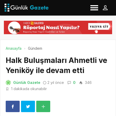
Anasayfa
Gündem
Halk Buluşmaları Ahmetli ve
Yeniköy ile devam etti
Günlük Gazete
2 yıl önce
0
346
1 dakikada okunabilir