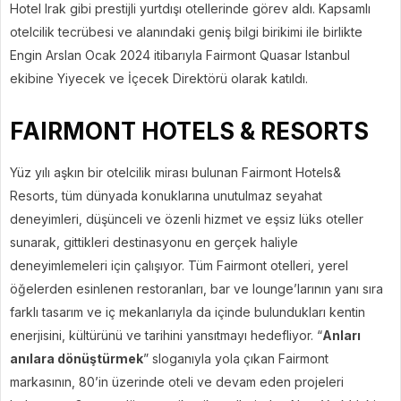
Hotel Irak gibi prestijli yurtdışı otellerinde görev aldı. Kapsamlı
otelcilik tecrübesi ve alanındaki geniş bilgi birikimi ile birlikte
Engin Arslan Ocak 2024 itibarıyla Fairmont Quasar Istanbul
ekibine Yiyecek ve İçecek Direktörü olarak katıldı.
FAIRMONT HOTELS & RESORTS
Yüz yılı aşkın bir otelcilik mirası bulunan Fairmont Hotels&
Resorts, tüm dünyada konuklarına unutulmaz seyahat
deneyimleri, düşünceli ve özenli hizmet ve eşsiz lüks oteller
sunarak, gittikleri destinasyonu en gerçek haliyle
deneyimlemeleri için çalışıyor. Tüm Fairmont otelleri, yerel
öğelerden esinlenen restoranları, bar ve lounge’larının yanı sıra
farklı tasarım ve iç mekanlarıyla da içinde bulundukları kentin
enerjisini, kültürünü ve tarihini yansıtmayı hedefliyor. “
Anları
anılara dönüştürmek
” sloganıyla yola çıkan Fairmont
markasının, 80’in üzerinde oteli ve devam eden projeleri