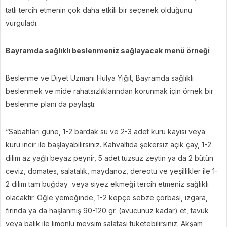
tatlı tercih etmenin çok daha etkili bir seçenek olduğunu
vurguladı.
Bayramda sağlıklı beslenmeniz sağlayacak menü örneği
Beslenme ve Diyet Uzmanı Hülya Yiğit, Bayramda sağlıklı
beslenmek ve mide rahatsızlıklarından korunmak için örnek bir
beslenme planı da paylaştı:
“Sabahları güne, 1-2 bardak su ve 2-3 adet kuru kayısı veya
kuru incir ile başlayabilirsiniz. Kahvaltıda şekersiz açık çay, 1-2
dilim az yağlı beyaz peynir, 5 adet tuzsuz zeytin ya da 2 bütün
ceviz, domates, salatalık, maydanoz, dereotu ve yeşillikler ile 1-
2 dilim tam buğday veya siyez ekmeği tercih etmeniz sağlıklı
olacaktır. Öğle yemeğinde, 1-2 kepçe sebze çorbası, ızgara,
fırında ya da haşlanmış 90-120 gr. (avucunuz kadar) et, tavuk
veya balık ile limonlu mevsim salatası tüketebilirsiniz. Akşam