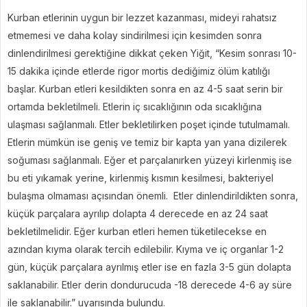
Kurban etlerinin uygun bir lezzet kazanması, mideyi rahatsız
etmemesi ve daha kolay sindirilmesi için kesimden sonra
dinlendirilmesi gerektiğine dikkat çeken Yiğit, “Kesim sonrası 10-
15 dakika içinde etlerde rigor mortis dediğimiz ölüm katılığı
başlar. Kurban etleri kesildikten sonra en az 4-5 saat serin bir
ortamda bekletilmeli. Etlerin iç sıcaklığının oda sıcaklığına
ulaşması sağlanmalı. Etler bekletilirken poşet içinde tutulmamalı.
Etlerin mümkün ise geniş ve temiz bir kapta yan yana dizilerek
soğuması sağlanmalı. Eğer et parçalanırken yüzeyi kirlenmiş ise
bu eti yıkamak yerine, kirlenmiş kısmın kesilmesi, bakteriyel
bulaşma olmaması açısından önemli. Etler dinlendirildikten sonra,
küçük parçalara ayrılıp dolapta 4 derecede en az 24 saat
bekletilmelidir. Eğer kurban etleri hemen tüketilecekse en
azından kıyma olarak tercih edilebilir. Kıyma ve iç organlar 1-2
gün, küçük parçalara ayrılmış etler ise en fazla 3-5 gün dolapta
saklanabilir. Etler derin dondurucuda -18 derecede 4-6 ay süre
ile saklanabilir.” uyarısında bulundu.