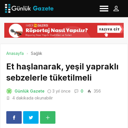
Anasayfa
Sağlık
Et haşlanarak, yeşil yapraklı
sebzelerle tüketilmeli
Günlük Gazete
3 yıl önce
0
356
4 dakikada okunabilir