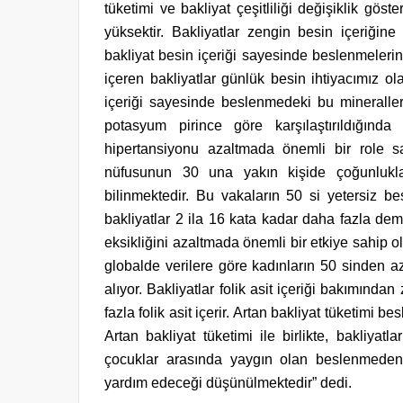
tüketimi ve bakliyat çeşitliliği değişiklik gö
yüksektir. Bakliyatlar zengin besin içeriğine
bakliyat besin içeriği sayesinde beslenmelerin k
içeren bakliyatlar günlük besin ihtiyacımız ol
içeriği sayesinde beslenmedeki bu mineralleri
potasyum pirince göre karşılaştırıldığınd
hipertansiyonu azaltmada önemli bir role s
nüfusunun 30 una yakın kişide çoğunlukla
bilinmektedir. Bu vakaların 50 si yetersiz be
bakliyatlar 2 ila 16 kata kadar daha fazla demi
eksikliğini azaltmada önemli bir etkiye sahip ola
globalde verilere göre kadınların 50 sinden az
alıyor. Bakliyatlar folik asit içeriği bakımında
fazla folik asit içerir. Artan bakliyat tüketimi b
Artan bakliyat tüketimi ile birlikte, bakliyat
çocuklar arasında yaygın olan beslenmeden 
yardım edeceği düşünülmektedir” dedi.