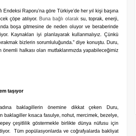
 Endeksi Raporu'na göre Türkiye'de her yıl kişi başına
cek çöpe atılıyor.
Buna bağlı olarak
su, toprak, enerji,
anda boşa gitmesine de neden oluyor ve beraberinde
iyor. Kaynakları iyi planlayarak kullanmalıyız. Çünkü
bırakmak bizlerin sorumluluğunda.” diye konuştu. Duru,
n en önemli halkası olan mutfaklarımızda yapabileceğimiz
nem taşıyor
i adına baklagillerin önemine dikkat çeken Duru,
 baklagiller kısaca fasulye, nohut, mercimek, bezelye,
 epey çeşitlilik göstermekle birlikte dünya nüfusu için
ediyor. Tüm popülasyonlarda ve coğrafyalarda bakliyat