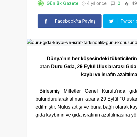
Günlük Gazete
4 yıl önce
0
49
Facebook'ta Paylaş
Twitter'
Dünya’nın her köşesindeki tüketicileri
atan
Duru Gıda, 29 Eylül Uluslararası Gıd
kaybı ve israfın azaltılma
Birleşmiş Milletler Genel Kurulu'nda g
bulundurularak alınan kararla 29 Eylül "Uluslar
edilmiştir. Nüfus artışı ve buna bağlı olarak ka
gıda kaybının ve gıda israfının azaltılmasına y