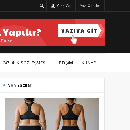
Giriş Yap
Yazı Gönder
GIZLILIK SÖZLEŞMESI
İLETIŞIM
KÜNYE
Son Yazılar