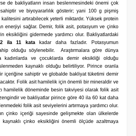
sterse de bakliyatların insan beslenmesindeki önemi çok
 sahiptir ve biyoyararlılık gösterir; yani 100 g pişmiş
alitesini artırabilecek yeterli miktardır. Yüksek protein
an enerjiyi sağlar. Demir, folik asit, potasyum ve çinko
n eksikliğini gidermede yardımcı olur. Bakliyatlardaki
a
2 ila 11
kata
kadar daha fazladır. Potasyumun
ahip olduğu söylenebilir. Araştırmalara göre dünya
 kadınlarda ve çocuklarda demir eksikliği olduğu
slenmeden kaynaklı olduğu belirtiliyor. Pirince oranla
r içeriğine sahiptir ve globalde bakliyat tüketimi demir
caktır. Folik asit hamilelik için önemli bir mineraldir ve
ı hamilelik döneminde besin takviyesi olarak folik asit
n zengindir ve bakliyatlar pirince göre 40 ila 60 kat daha
eslenmedeki folik asit seviyelerini artırmaya yardımcı olur.
ların çinko içeriği sayesinde gelişmekte olan ülkelerde
kaynaklı çinko eksikliğini önemli ölçüde azaltmaya