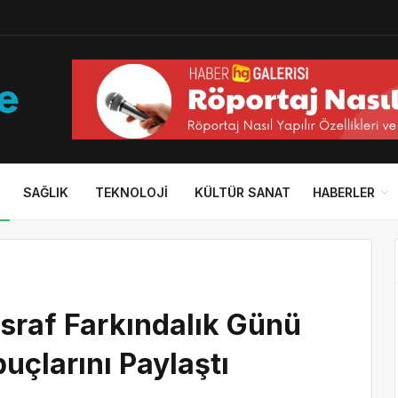
SAĞLIK
TEKNOLOJI
KÜLTÜR SANAT
HABERLER
İsraf Farkındalık Günü
çlarını Paylaştı